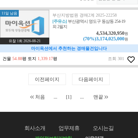
11일 남음
부산지방법원 경매2계 2025-22258
[주유소]
부산광역시 영도구 동삼동 254-19
외 2필지
4,534,320,950
원
(70%)3,174,025,000
원
유찰 1회 2026-08-21
마이옥션에서 추천하는 경매물건입니다
건물
54.88
평 토지
1,339.17
평
조회 301
이전페이지
다음페이지
처음
...
[1]
...
맨끝
회사소개
업무제휴
오시는길