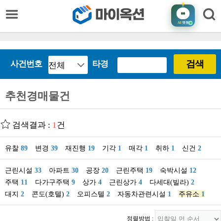
AI
챗봇
검색
사건번호
타경
추천경매물건
검색결과 :
1
건
유찰
89
변경
39
재진행
19
기각
1
매각
1
취하
1
신건
2
근린시설
33
아파트
30
공장
20
근린주택
19
숙박시설
12
주택
11
다가구주택
9
상가
4
근린상가
4
다세대(빌라)
2
대지
2
콘도(호텔)
2
오피스텔
2
자동차관련시설
1
주유소
1
정렬방법 :