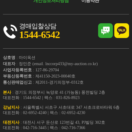
개인정보처리방침
이용약관
경매입찰상담
1544-6542
상호명
: 마이옥션
대표자
: 정민준 (email. lnccorp433@my-auction.co.kr)
사업자등록번호
: 127-86-29704
부동산등록번호
: 제41150-2023-00040호
통신판매업신고
: 제2011-경기의정부-0312호
본사
: 경기도 의정부시 녹양로 41 (가능동) 풍전빌딩 2층
대표전화 : 1544-6542 | 팩스 : 031-826-8923
강남지사
: 서울특별시 서초구 서초대로 347 서초크로바타워 6층
대표전화 : 02-6952-4240 | 팩스 : 02-6952-4230
대전지사
: 대전시 서구 둔산로 123번길 43, PJ빌딩 302호
대표전화 : 042-716-3445 | 팩스 : 042-716-7366