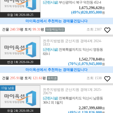
[근린시설]
부산광역시 북구 덕천동 452-4
1,675,296,620
원
(49%)820,895,000
원
유찰 3회 2026-08-25
마이옥션에서 추천하는 경매물건입니다
건물
240.59
평 토지
99.31
평
조회 2307
대항력임차인
전주지방법원 군산지원 경매4계 2024-
1833
[근린시설]
전북특별자치도 익산시 영등동
820-1
1,542,778,840
원
변경 1회 2026-04-20
(70%)1,079,945,000
원
마이옥션에서 추천하는 경매물건입니다
건물
295.91
평 토지
121.61
평
조회 1538
유치권
15일 남음
전주지방법원 군산지원 경매1계 2025-
20679
[근린시설]
전북특별자치도 익산시 남중동
369-2 외 1필지
2,287,399,680
원
유찰 2회 2026-08-24
(49%)1,120,826,000
원