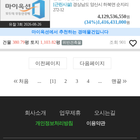
[근린시설]
경상남도 양산시 하북면 순지리
272-12
4,129,536,550
원
(34%)1,416,431,000
원
유찰 3회 2026-08-26
마이옥션에서 추천하는 경매물건입니다
건물
380.79
평 토지
1,103.82
평
조회 901
위반건축물
이전페이지
다음페이지
처음
...
[1]
2
3
4
...
맨끝
회사소개
업무제휴
오시는길
개인정보처리방침
이용약관