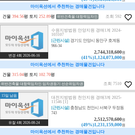
마이옥션에서 추천하는 경매물건입니다
건물
394.56
평 토지
252.89
평
조회 592
위반건축물 대항력임차인
수원지방법원 안양지원 경매1계 2024-
103107
[근린시설]
경기도 안양시 동안구 호계동
966-34
2,744,318,600
원
변경 4회 2026-06-16
(41%)1,124,073,000
원
마이옥션에서 추천하는 경매물건입니다
건물
315.04
평 토지
102.70
평
조회 7510
위반건축물 대항력임차인 임차권등기 선순위임차권
15일 남음
대전지방법원 천안지원 경매3계 2025-
11546 [1]
[근린시설]
충청남도 천안시 서북구 두정동
743
2,512,570,600
원
유찰 4회 2026-08-24
(49%)1,231,159,000
원
마이옥션에서 추천하는 경매물건입니다