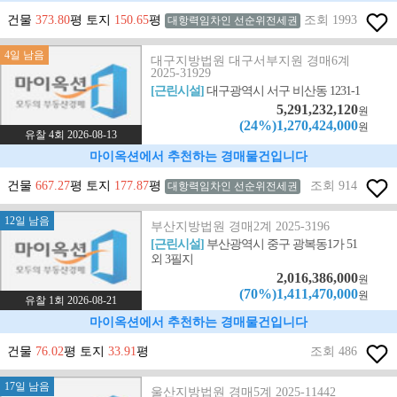
건물
373.80
평 토지
150.65
평
조회 1993
대항력임차인 선순위전세권
4일 남음
대구지방법원 대구서부지원 경매6계
2025-31929
[근린시설]
대구광역시 서구 비산동 1231-1
5,291,232,120
원
(24%)1,270,424,000
원
유찰 4회 2026-08-13
마이옥션에서 추천하는 경매물건입니다
건물
667.27
평 토지
177.87
평
조회 914
대항력임차인 선순위전세권
12일 남음
부산지방법원 경매2계 2025-3196
[근린시설]
부산광역시 중구 광복동1가 51
외 3필지
2,016,386,000
원
(70%)1,411,470,000
원
유찰 1회 2026-08-21
마이옥션에서 추천하는 경매물건입니다
건물
76.02
평 토지
33.91
평
조회 486
17일 남음
울산지방법원 경매5계 2025-11442