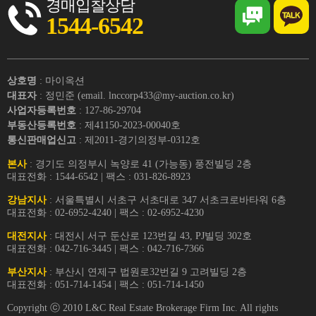
경매입찰상담
1544-6542
상호명
: 마이옥션
대표자
: 정민준 (email. lnccorp433@my-auction.co.kr)
사업자등록번호
: 127-86-29704
부동산등록번호
: 제41150-2023-00040호
통신판매업신고
: 제2011-경기의정부-0312호
본사
: 경기도 의정부시 녹양로 41 (가능동) 풍전빌딩 2층
대표전화 : 1544-6542 | 팩스 : 031-826-8923
강남지사
: 서울특별시 서초구 서초대로 347 서초크로바타워 6층
대표전화 : 02-6952-4240 | 팩스 : 02-6952-4230
대전지사
: 대전시 서구 둔산로 123번길 43, PJ빌딩 302호
대표전화 : 042-716-3445 | 팩스 : 042-716-7366
부산지사
: 부산시 연제구 법원로32번길 9 고려빌딩 2층
대표전화 : 051-714-1454 | 팩스 : 051-714-1450
Copyright ⓒ 2010 L&C Real Estate Brokerage Firm Inc. All rights