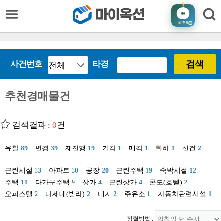
AI
챗봇
검색
사건번호
타경
추천경매물건
검색결과 :
0
건
유찰
89
변경
39
재진행
19
기각
1
매각
1
취하
1
신건
2
근린시설
33
아파트
30
공장
20
근린주택
19
숙박시설
12
주택
11
다가구주택
9
상가
4
근린상가
4
콘도(호텔)
2
오피스텔
2
다세대(빌라)
2
대지
2
주유소
1
자동차관련시설
1
정렬방법 :