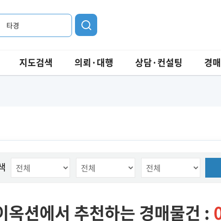
타경
지도검색
의뢰·대행
상담·컨설팅
경매
색
이옥션에서 추천하는 경매물건 :