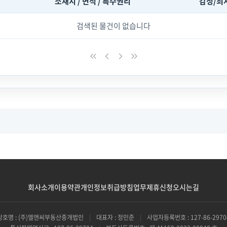
소재지 / 면적 / 특수권리
감정/최
검색된 물건이 없습니다
회사소개
이용약관
개인정보취급방침
업무제휴신청
오시는길
상호명 : (주)엘앤씨부동산중개법인
|
대표자 : 정민준
|
사업자등록번호 : 127-86-2970