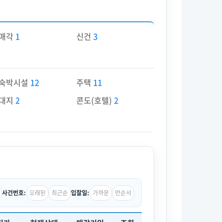
매각
1
신건
3
숙박시설
12
주택
11
대지
2
콘도(호텔)
2
오래된
최근순
가까운
먼순서
사건번호:
입찰일: