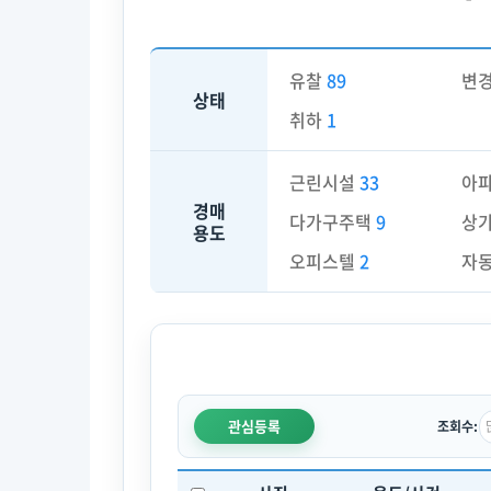
유찰
89
변
상태
취하
1
근린시설
33
아
경매
다가구주택
9
상
용도
오피스텔
2
자
관심등록
조회수: