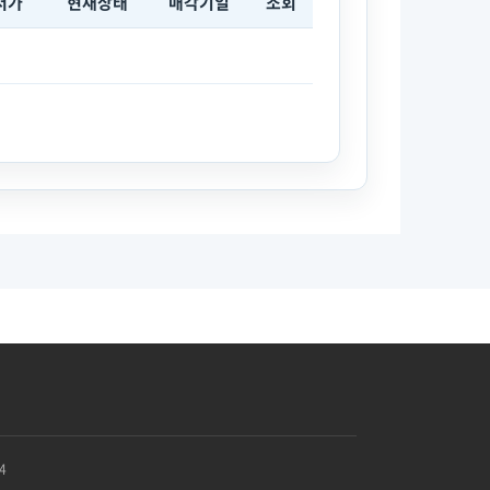
저가
현재상태
매각기일
조회
4