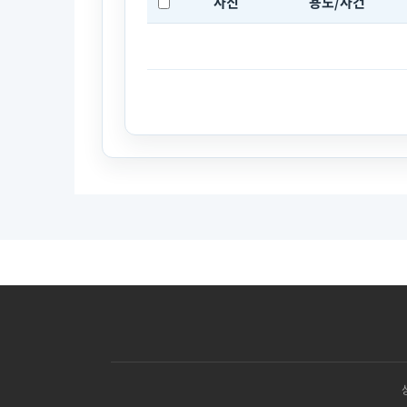
사진
용도/사건