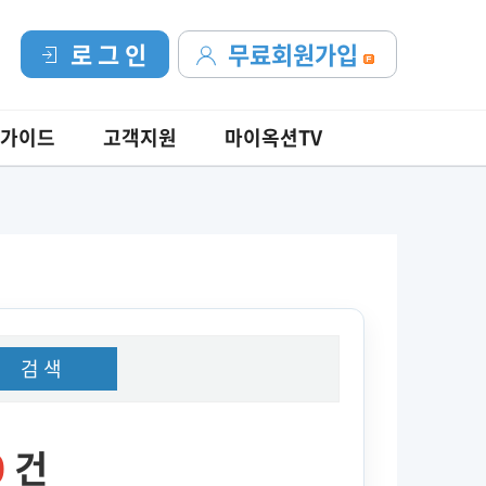
로 그 인
무료회원가입
가이드
고객지원
마이옥션TV
검 색
0
건