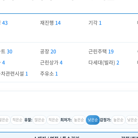
경
43
재진행
14
기각
1
파트
30
공장
20
근린주택
19
가
4
근린상가
4
다세대(빌라)
2
동차관련시설
1
주유소
1
많은순
적은순
많은순
적은순
높은순
낮은순
높은순
낮은순
유찰:
최저가:
감정가: