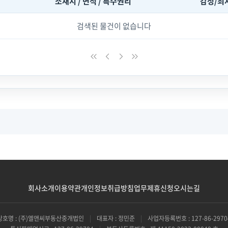
소재지 / 면적 / 특수권리
감정/최
검색된 물건이 없습니다
회사소개
이용약관
개인정보취급방침
업무제휴신청
오시는길
상호명 : (주)엘앤씨부동산중개법인
|
대표자 : 정민준
|
사업자등록번호 : 127-86-2970