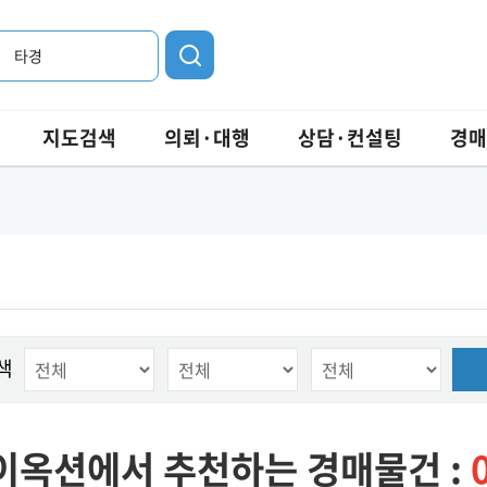
타경
지도검색
의뢰·대행
상담·컨설팅
경매
색
이옥션에서 추천하는 경매물건 :