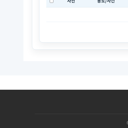
사진
용도/사건