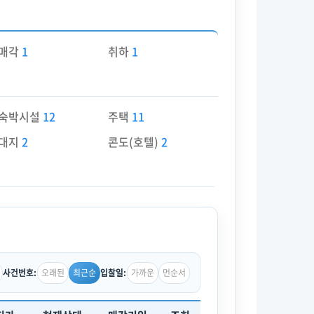
매각
1
취하
1
숙박시설
12
주택
11
대지
2
콘도(호텔)
2
오래된
최근순
가까운
먼순서
사건번호:
입찰일: