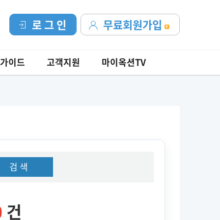
로 그 인
무료회원가입
가이드
고객지원
마이옥션TV
검 색
0
건