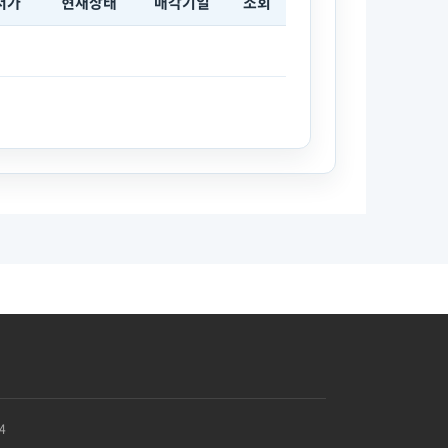
저가
현재상태
매각기일
조회
4