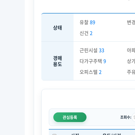
유찰
89
변
상태
신건
2
근린시설
33
아
경매
다가구주택
9
상
용도
오피스텔
2
주
관심등록
조회수: