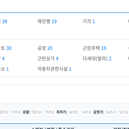
경
39
재진행
19
기각
1
파트
30
공장
20
근린주택
19
가
4
근린상가
4
다세대(빌라)
2
유소
1
자동차관련시설
1
많은순
적은순
많은순
적은순
높은순
낮은순
높은순
낮은순
유찰:
최저가:
감정가: