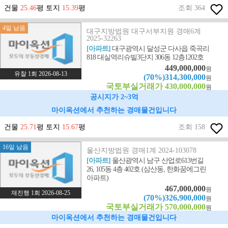
건물
25.46
평 토지
15.39
평
조회 364
4일 남음
대구지방법원 대구서부지원 경매6계
2025-32263
[아파트]
대구광역시 달성군 다사읍 죽곡리
818 대실역리슈빌3단지 306동 12층1202호
449,000,000
원
유찰 1회 2026-08-13
(70%)314,300,000
원
국토부실거래가 430,000,000
원
공시지가 2~3억
마이옥션에서 추천하는 경매물건입니다
건물
25.71
평 토지
15.67
평
조회 158
16일 남음
울산지방법원 경매1계 2024-103078
[아파트]
울산광역시 남구 산업로613번길
26, 105동 4층 402호 (삼산동, 한화꿈에그린
아파트)
467,000,000
원
재진행 1회 2026-08-25
(70%)326,900,000
원
국토부실거래가 570,000,000
원
마이옥션에서 추천하는 경매물건입니다