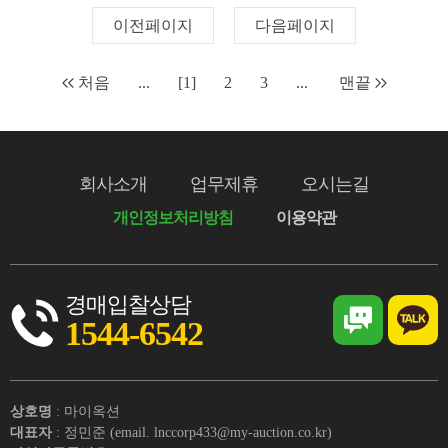
이전페이지
다음페이지
처음
...
[1]
2
3
...
맨끝
회사소개
업무제휴
오시는길
개인정보처리방침
이용약관
경매입찰상담
1544-6542
상호명
: 마이옥션
대표자
: 정민준 (email. lnccorp433@my-auction.co.kr)