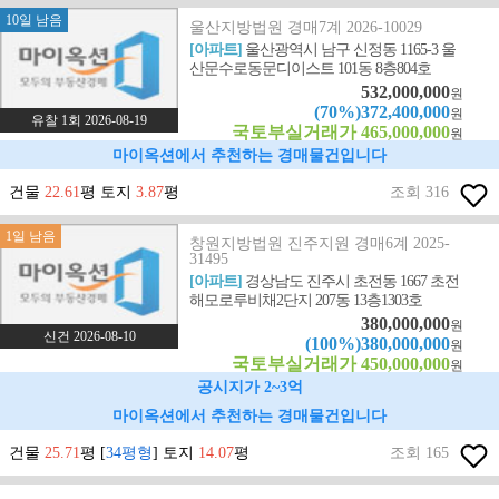
10일 남음
울산지방법원 경매7계 2026-10029
[아파트]
울산광역시 남구 신정동 1165-3 울
산문수로동문디이스트 101동 8층804호
532,000,000
원
(70%)372,400,000
원
유찰 1회 2026-08-19
국토부실거래가 465,000,000
원
마이옥션에서 추천하는 경매물건입니다
건물
22.61
평 토지
3.87
평
조회 316
1일 남음
창원지방법원 진주지원 경매6계 2025-
31495
[아파트]
경상남도 진주시 초전동 1667 초전
해모로루비채2단지 207동 13층1303호
380,000,000
원
신건 2026-08-10
(100%)380,000,000
원
국토부실거래가 450,000,000
원
공시지가 2~3억
마이옥션에서 추천하는 경매물건입니다
건물
25.71
평 [
34평형
] 토지
14.07
평
조회 165