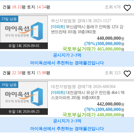
건물
18.12
평 토지
14.54
평
조회 678
23일 남음
부산지방법원 경매1계 2025-1527
[아파트]
부산광역시 동래구 안락동 1251 강
변뜨란채 101동 18층1802호
440,000,000
원
(70%)308,000,000
원
유찰 1회 2026-09-01
국토부실거래가 465,000,000
원
공시지가 2~3억
마이옥션에서 추천하는 경매물건입니다
건물
22.58
평 토지
15.98
평
조회 323
16일 남음
대전지방법원 경매7계 2026-600304
[아파트]
대전광역시 유성구 전민동 464-1 엑
스포아파트 205동 10층1001호
442,000,000
원
(70%)309,400,000
원
유찰 1회 2026-08-25
국토부실거래가 440,000,000
원
공시지가 2~3억
마이옥션에서 추천하는 경매물건입니다