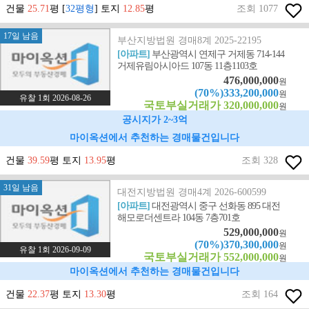
건물
25.71
평 [
32평형
] 토지
12.85
평
조회 1077
17일 남음
부산지방법원 경매8계 2025-22195
[아파트]
부산광역시 연제구 거제동 714-144
거제유림아시아드 107동 11층1103호
476,000,000
원
(70%)333,200,000
원
유찰 1회 2026-08-26
국토부실거래가 320,000,000
원
공시지가 2~3억
마이옥션에서 추천하는 경매물건입니다
건물
39.59
평 토지
13.95
평
조회 328
31일 남음
대전지방법원 경매4계 2026-600599
[아파트]
대전광역시 중구 선화동 895 대전
해모로더센트라 104동 7층701호
529,000,000
원
(70%)370,300,000
원
유찰 1회 2026-09-09
국토부실거래가 552,000,000
원
마이옥션에서 추천하는 경매물건입니다
건물
22.37
평 토지
13.30
평
조회 164