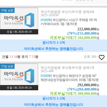
10일 남음
부산지방법원 부산서부지원 경매4계
2025-101658
[아파트]
부산광역시 사상구 주례동 595 럭
키주례아파트 3동 7층701호
222,000,000
원
유찰 1회 2026-08-19
(70%)155,400,000
원
국토부실거래가 184,000,000
원
공시지가 1~2억
마이옥션에서 추천하는 경매물건입니다
건물
13.34
평 토지
7.53
평
조회 369
15일 남음
부산지방법원 부산동부지원 경매1계
2025-490
[아파트]
부산광역시 해운대구 송정동 947
해운대송정우림필유아파트 103동 7층702호
292,000,000
원
유찰 1회 2026-08-24
(70%)204,400,000
원
국토부실거래가 300,000,000
원
공시지가 1~2억
마이옥션에서 추천하는 경매물건입니다