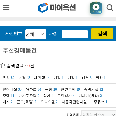
AI
챗봇
검색
사건번호
타경
추천경매물건
검색결과 :
0
건
유찰
89
변경
43
재진행
14
기각
1
매각
1
신건
3
취하
1
근린시설
33
아파트
30
공장
20
근린주택
19
숙박시설
12
주택
11
다가구주택
9
상가
4
근린상가
4
다세대(빌라)
2
대지
2
콘도(호텔)
2
오피스텔
2
자동차관련시설
1
주유소
1
정렬방법 :