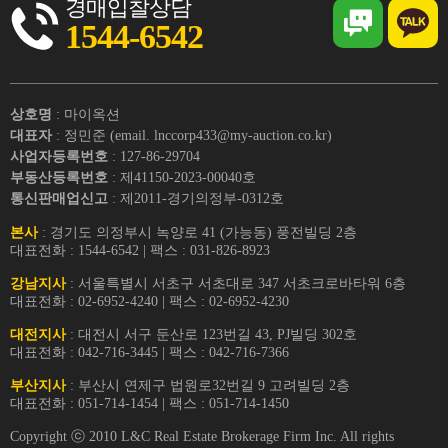
경매입찰상담
1544-6542
상호명
: 마이옥션
대표자
: 정민준 (email. lnccorp433@my-auction.co.kr)
사업자등록번호
: 127-86-29704
부동산등록번호
: 제41150-2023-00040호
통신판매업신고
: 제2011-경기의정부-0312호
본사
: 경기도 의정부시 녹양로 41 (가능동) 풍전빌딩 2층
대표전화 : 1544-6542 | 팩스 : 031-826-8923
강남지사
: 서울특별시 서초구 서초대로 347 서초크로바타워 6층
대표전화 : 02-6952-4240 | 팩스 : 02-6952-4230
대전지사
: 대전시 서구 둔산로 123번길 43, PJ빌딩 302호
대표전화 : 042-716-3445 | 팩스 : 042-716-7366
부산지사
: 부산시 연제구 법원로32번길 9 고려빌딩 2층
대표전화 : 051-714-1454 | 팩스 : 051-714-1450
Copyright ⓒ 2010 L&C Real Estate Brokerage Firm Inc. All rights