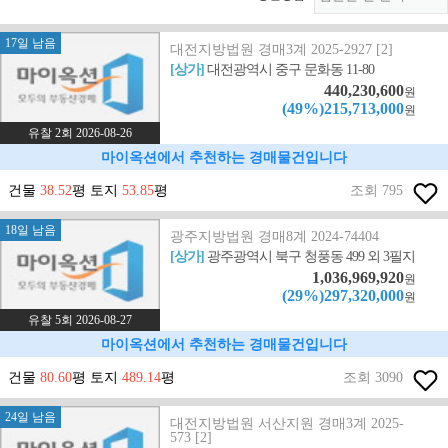
17일 남음
대전지방법원 경매3계 2025-2927 [2]
[상가]
대전광역시 중구 문화동 11-80
440,230,600
원
(49%)215,713,000
원
유찰 2회 2026-08-26
마이옥션에서 추천하는 경매물건입니다
건물
38.52
평 토지
53.85
평
조회 795
18일 남음
광주지방법원 경매8계 2024-74404
[상가]
광주광역시 북구 청풍동 499 외 3필지
1,036,969,920
원
(29%)297,320,000
원
유찰 5회 2026-08-27
마이옥션에서 추천하는 경매물건입니다
건물
80.60
평 토지
489.14
평
조회 3090
24일 남음
대전지방법원 서산지원 경매3계 2025-
573 [2]