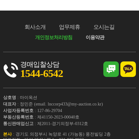
회사소개
업무제휴
오시는길
개인정보처리방침
이용약관
경매입찰상담
1544-6542
상호명
: 마이옥션
대표자
: 정민준 (email. lnccorp433@my-auction.co.kr)
사업자등록번호
: 127-86-29704
부동산등록번호
: 제41150-2023-00040호
통신판매업신고
: 제2011-경기의정부-0312호
본사
: 경기도 의정부시 녹양로 41 (가능동) 풍전빌딩 2층