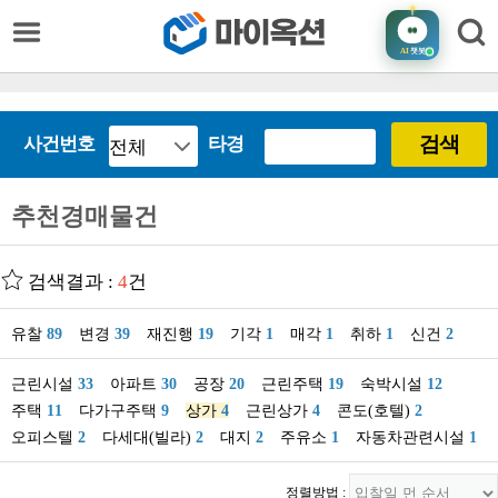
AI
챗봇
검색
사건번호
타경
추천경매물건
검색결과 :
4
건
유찰
89
변경
39
재진행
19
기각
1
매각
1
취하
1
신건
2
근린시설
33
아파트
30
공장
20
근린주택
19
숙박시설
12
주택
11
다가구주택
9
상가
4
근린상가
4
콘도(호텔)
2
오피스텔
2
다세대(빌라)
2
대지
2
주유소
1
자동차관련시설
1
정렬방법 :