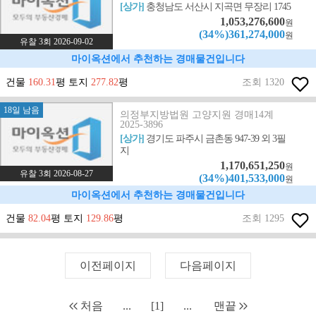
[상가]
충청남도 서산시 지곡면 무장리 1745
1,053,276,600
원
(34%)361,274,000
원
유찰 3회 2026-09-02
마이옥션에서 추천하는 경매물건입니다
건물
160.31
평 토지
277.82
평
조회 1320
18일 남음
의정부지방법원 고양지원 경매14계
2025-3896
[상가]
경기도 파주시 금촌동 947-39 외 3필
지
1,170,651,250
원
유찰 3회 2026-08-27
(34%)401,533,000
원
마이옥션에서 추천하는 경매물건입니다
건물
82.04
평 토지
129.86
평
조회 1295
이전페이지
다음페이지
처음
...
[1]
...
맨끝