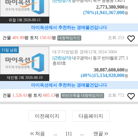
[근린상가]
광주광역시 북구 용봉동 1382-1
2,773,380,900
원
(70%)1,941,367,000
원
유찰 1회 2026-09-11
마이옥션에서 추천하는 경매물건입니다
건물
401.89
평 토지
150.65
평
조회 253
대항력임차인
11일 남음
대구지방법원 경매12계 2024-5004
[근린상가]
대구광역시 동구 반야월로 277, 1
층103호
30,887,608,600
원
(49%)15,134,928,000
원
재진행 2회 2026-08-19
마이옥션에서 추천하는 경매물건입니다
건물
1,526.61
평 토지
685.13
평
조회 772
위반건축물 대항력임차인
이전페이지
다음페이지
처음
...
[1]
...
맨끝