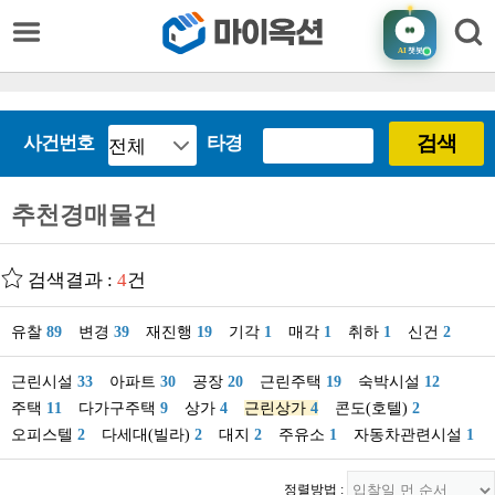
AI
챗봇
검색
사건번호
타경
추천경매물건
검색결과 :
4
건
유찰
89
변경
39
재진행
19
기각
1
매각
1
취하
1
신건
2
근린시설
33
아파트
30
공장
20
근린주택
19
숙박시설
12
주택
11
다가구주택
9
상가
4
근린상가
4
콘도(호텔)
2
오피스텔
2
다세대(빌라)
2
대지
2
주유소
1
자동차관련시설
1
정렬방법 :