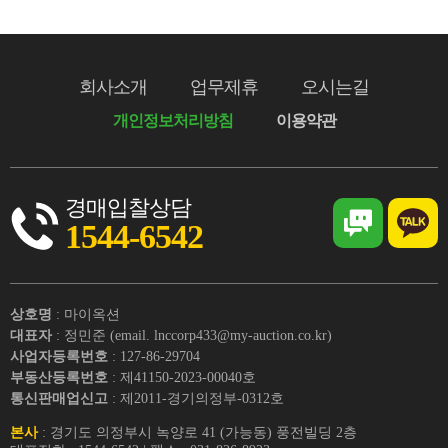
회사소개
업무제휴
오시는길
개인정보처리방침
이용약관
경매입찰상담
1544-6542
상호명
: 마이옥션
대표자
: 정민준 (email. lnccorp433@my-auction.co.kr)
사업자등록번호
: 127-86-29704
부동산등록번호
: 제41150-2023-00040호
통신판매업신고
: 제2011-경기의정부-0312호
본사
: 경기도 의정부시 녹양로 41 (가능동) 풍전빌딩 2층