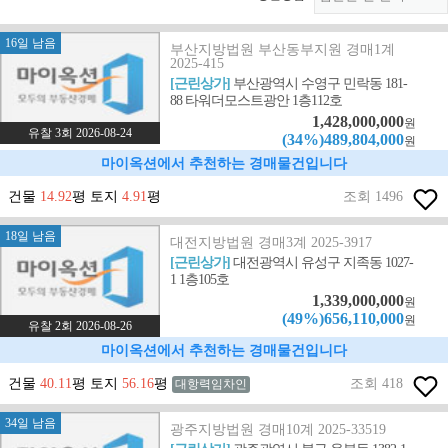
16일 남음
부산지방법원 부산동부지원 경매1계
2025-415
[근린상가]
부산광역시 수영구 민락동 181-
88 타워더모스트광안 1층112호
1,428,000,000
원
유찰 3회 2026-08-24
(34%)489,804,000
원
마이옥션에서 추천하는 경매물건입니다
건물
14.92
평 토지
4.91
평
조회 1496
18일 남음
대전지방법원 경매3계 2025-3917
[근린상가]
대전광역시 유성구 지족동 1027-
1 1층105호
1,339,000,000
원
(49%)656,110,000
원
유찰 2회 2026-08-26
마이옥션에서 추천하는 경매물건입니다
건물
40.11
평 토지
56.16
평
조회 418
대항력임차인
34일 남음
광주지방법원 경매10계 2025-33519