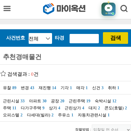
AI
챗봇
검색
사건번호
타경
추천경매물건
검색결과 :
0
건
유찰
89
변경
43
재진행
14
기각
1
매각
1
신건
3
취하
1
근린시설
33
아파트
30
공장
20
근린주택
19
숙박시설
12
주택
11
다가구주택
9
상가
4
근린상가
4
대지
2
콘도(호텔)
2
오피스텔
2
다세대(빌라)
2
주유소
1
자동차관련시설
1
정렬방법 :