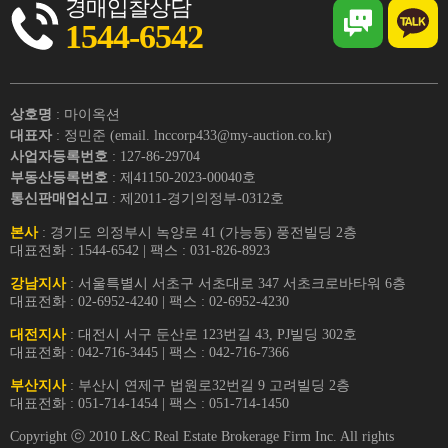
경매입찰상담
1544-6542
상호명
: 마이옥션
대표자
: 정민준 (email. lnccorp433@my-auction.co.kr)
사업자등록번호
: 127-86-29704
부동산등록번호
: 제41150-2023-00040호
통신판매업신고
: 제2011-경기의정부-0312호
본사
: 경기도 의정부시 녹양로 41 (가능동) 풍전빌딩 2층
대표전화 : 1544-6542 | 팩스 : 031-826-8923
강남지사
: 서울특별시 서초구 서초대로 347 서초크로바타워 6층
대표전화 : 02-6952-4240 | 팩스 : 02-6952-4230
대전지사
: 대전시 서구 둔산로 123번길 43, PJ빌딩 302호
대표전화 : 042-716-3445 | 팩스 : 042-716-7366
부산지사
: 부산시 연제구 법원로32번길 9 고려빌딩 2층
대표전화 : 051-714-1454 | 팩스 : 051-714-1450
Copyright ⓒ 2010 L&C Real Estate Brokerage Firm Inc. All rights