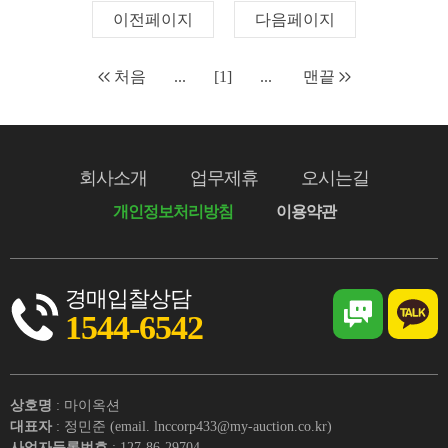
이전페이지
다음페이지
처음
...
[1]
...
맨끝
회사소개
업무제휴
오시는길
개인정보처리방침
이용약관
경매입찰상담
1544-6542
상호명
: 마이옥션
대표자
: 정민준 (email. lnccorp433@my-auction.co.kr)
사업자등록번호
: 127-86-29704