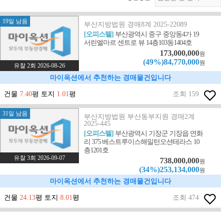
19일 남음
부산지방법원 경매8계 2025-22089
[오피스텔]
부산광역시 중구 중앙동4가 19
서린엘마르 센트로 뷰 14층103동1404호
173,000,000
원
(49%)84,770,000
원
유찰 2회 2026-08-26
마이옥션에서 추천하는 경매물건입니다
건물
7.40
평 토지
1.01
평
조회 159
31일 남음
부산지방법원 부산동부지원 경매2계
2025-445
[오피스텔]
부산광역시 기장군 기장읍 연화
리 375 베스트루이스해밀턴오션테라스 10
층1201호
유찰 3회 2026-09-07
738,000,000
원
(34%)253,134,000
원
마이옥션에서 추천하는 경매물건입니다
건물
24.13
평 토지
8.01
평
조회 474