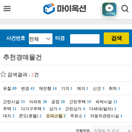
AI
챗봇
검색
사건번호
타경
추천경매물건
검색결과 :
2
건
유찰
89
변경
43
재진행
14
기각
1
매각
1
신건
3
취하
1
근린시설
33
아파트
30
공장
20
근린주택
19
숙박시설
12
주택
11
다가구주택
9
상가
4
근린상가
4
다세대(빌라)
2
대지
2
콘도(호텔)
2
오피스텔
2
주유소
1
자동차관련시설
1
정렬방법 :