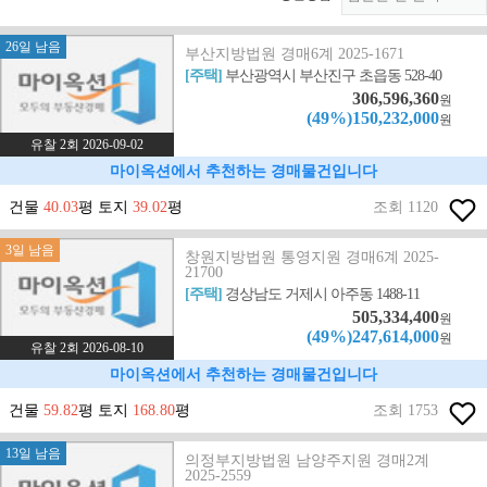
26일 남음
부산지방법원 경매6계 2025-1671
[주택]
부산광역시 부산진구 초읍동 528-40
306,596,360
원
(49%)150,232,000
원
유찰 2회 2026-09-02
마이옥션에서 추천하는 경매물건입니다
건물
40.03
평 토지
39.02
평
조회 1120
3일 남음
창원지방법원 통영지원 경매6계 2025-
21700
[주택]
경상남도 거제시 아주동 1488-11
505,334,400
원
(49%)247,614,000
원
유찰 2회 2026-08-10
마이옥션에서 추천하는 경매물건입니다
건물
59.82
평 토지
168.80
평
조회 1753
13일 남음
의정부지방법원 남양주지원 경매2계
2025-2559