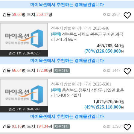
마이옥션에서 추천하는 경매물건입니다
건물
59.60
평 토지
250.17
평
조회 2964
전주지방법원 경매4계 2025-646
[주택]
전북특별자치도 완주군 구이면 계곡
리 3-41 외 6필지
465,785,340
원
(70%)326,050,000
원
변경 1회 2026-02-23
마이옥션에서 추천하는 경매물건입니다
건물
66.64
평 토지
172.90
평
조회 1447
지분매각
청주지방법원 경매7계 2025-5301
[주택]
충청북도 청주시 상당구 남일면 효촌
리 45-108 외 4필지
1,071,670,560
원
(49%)525,118,000
원
변경 2회 2026-07-09
마이옥션에서 추천하는 경매물건입니다
건물
93.16
평 토지
194.34
평
조회 1398
지분매각