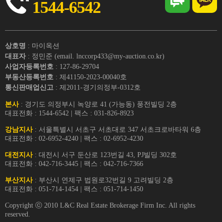
1544-6542
상호명
: 마이옥션
대표자
: 정민준 (email. lnccorp433@my-auction.co.kr)
사업자등록번호
: 127-86-29704
부동산등록번호
: 제41150-2023-00040호
통신판매업신고
: 제2011-경기의정부-0312호
본사
: 경기도 의정부시 녹양로 41 (가능동) 풍전빌딩 2층
대표전화 : 1544-6542 | 팩스 : 031-826-8923
강남지사
: 서울특별시 서초구 서초대로 347 서초크로바타워 6층
대표전화 : 02-6952-4240 | 팩스 : 02-6952-4230
대전지사
: 대전시 서구 둔산로 123번길 43, PJ빌딩 302호
대표전화 : 042-716-3445 | 팩스 : 042-716-7366
부산지사
: 부산시 연제구 법원로32번길 9 고려빌딩 2층
대표전화 : 051-714-1454 | 팩스 : 051-714-1450
Copyright ⓒ 2010 L&C Real Estate Brokerage Firm Inc. All rights
reserved.