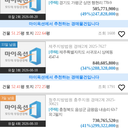
[주택]
경기도 가평군 상면 행현리 770-9
505,771,900
원
(49%)247,828,000
원
유찰 2회 2026-08-20
마이옥션에서 추천하는 경매물건입니다
건물
51.25
평 토지
222.64
평
조회 1608
11일 남음
제주지방법원 경매2계 2025-7627
[주택]
제주특별자치도 서귀포시 상예동
4547-4
840,605,800
원
(34%)288,328,000
원
유찰 3회 2026-08-18
마이옥션에서 추천하는 경매물건입니다
건물
52.41
평 토지
272.25
평
조회 1791
3일 남음
청주지방법원 충주지원 경매2계 2025-
30621
[주택]
충청북도 음성군 금왕읍 내송리 63-7
외 2필지
730,765,520
원
유찰 4회 2026-08-10
(41%)299,322,000
원