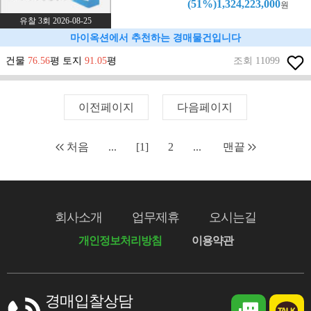
(51%)1,324,223,000
원
유찰 3회 2026-08-25
마이옥션에서 추천하는 경매물건입니다
건물
76.56
평 토지
91.05
평
조회 11099
이전페이지
다음페이지
처음
...
[1]
2
...
맨끝
회사소개
업무제휴
오시는길
개인정보처리방침
이용약관
경매입찰상담