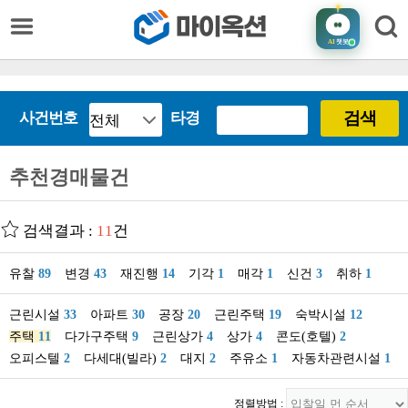
AI
챗봇
검색
사건번호
타경
추천경매물건
검색결과 :
11
건
유찰
89
변경
43
재진행
14
기각
1
매각
1
신건
3
취하
1
근린시설
33
아파트
30
공장
20
근린주택
19
숙박시설
12
주택
11
다가구주택
9
근린상가
4
상가
4
콘도(호텔)
2
오피스텔
2
다세대(빌라)
2
대지
2
주유소
1
자동차관련시설
1
정렬방법 :