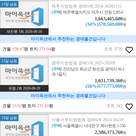
11일 남음
제주지방법원 경매9계 2024-36383 [1]
[주택]
제주특별자치도 제주시 연동 1285-6
1,663,465,680
원
(34%)570,569,000
원
재진행 3회 2026-08-18
마이옥션에서 추천하는 경매물건입니다
건물
158.67
평 토지
271.04
평
조회 3720
12일 남음
광주지방법원 경매5계 2025-33209
[주택]
전라남도 화순군 화순읍 광덕리 66-1
외 1필지
1,031,739,360
원
(56%)577,775,000
원
유찰 2회 2026-08-19
마이옥션에서 추천하는 경매물건입니다
건물
53.62
평 토지
231.41
평
조회 343
18일 남음
서울서부지방법원 경매6계 2024-56220
[주택]
서울특별시 서대문구 북아현동 1-556
2,586,373,760
원