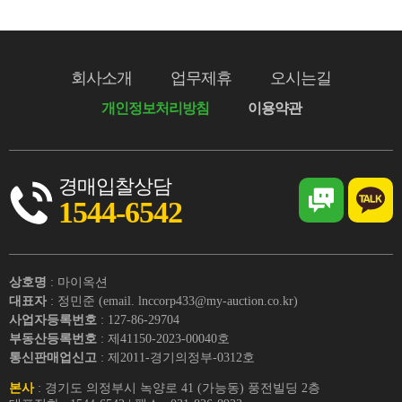
회사소개
업무제휴
오시는길
개인정보처리방침
이용약관
경매입찰상담
1544-6542
상호명
: 마이옥션
대표자
: 정민준 (email. lnccorp433@my-auction.co.kr)
사업자등록번호
: 127-86-29704
부동산등록번호
: 제41150-2023-00040호
통신판매업신고
: 제2011-경기의정부-0312호
본사
: 경기도 의정부시 녹양로 41 (가능동) 풍전빌딩 2층