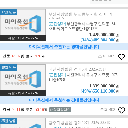
17일 남음
부산지방법원 부산동부지원 경매1계
2025-415
[근린상가]
부산광역시 수영구 민락동 181-
88 타워더모스트광안 1층112호
1,428,000,000
원
유찰 3회 2026-08-24
(34%)489,804,000
원
마이옥션에서 추천하는 경매물건입니다
건물
14.92
평 토지
4.91
평
조회 1469
19일 남음
대전지방법원 경매3계 2025-3917
[근린상가]
대전광역시 유성구 지족동 1027-
1 1층105호
1,339,000,000
원
(49%)656,110,000
원
유찰 2회 2026-08-26
마이옥션에서 추천하는 경매물건입니다
건물
40.11
평 토지
56.16
평
조회 402
대항력임차인
35일 남음
광주지방법원 경매10계 2025-33519