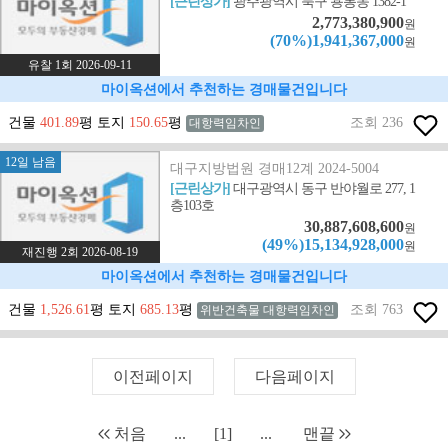
[근린상가]
광주광역시 북구 용봉동 1382-1
2,773,380,900
원
(70%)1,941,367,000
원
유찰 1회 2026-09-11
마이옥션에서 추천하는 경매물건입니다
건물
401.89
평 토지
150.65
평
조회 236
대항력임차인
12일 남음
대구지방법원 경매12계 2024-5004
[근린상가]
대구광역시 동구 반야월로 277, 1
층103호
30,887,608,600
원
(49%)15,134,928,000
원
재진행 2회 2026-08-19
마이옥션에서 추천하는 경매물건입니다
건물
1,526.61
평 토지
685.13
평
조회 763
위반건축물 대항력임차인
이전페이지
다음페이지
처음
...
[1]
...
맨끝