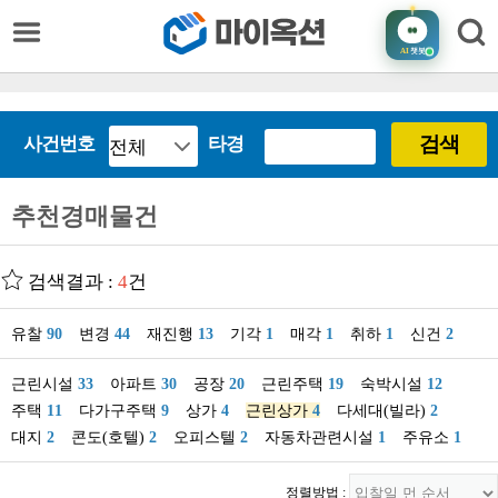
AI
챗봇
검색
사건번호
타경
추천경매물건
검색결과 :
4
건
유찰
90
변경
44
재진행
13
기각
1
매각
1
취하
1
신건
2
근린시설
33
아파트
30
공장
20
근린주택
19
숙박시설
12
주택
11
다가구주택
9
상가
4
근린상가
4
다세대(빌라)
2
대지
2
콘도(호텔)
2
오피스텔
2
자동차관련시설
1
주유소
1
정렬방법 :