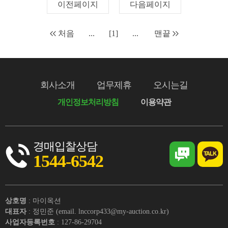
이전페이지
다음페이지
처음
...
[1]
...
맨끝
회사소개
업무제휴
오시는길
개인정보처리방침
이용약관
경매입찰상담
1544-6542
상호명
: 마이옥션
대표자
: 정민준 (email. lnccorp433@my-auction.co.kr)
사업자등록번호
: 127-86-29704