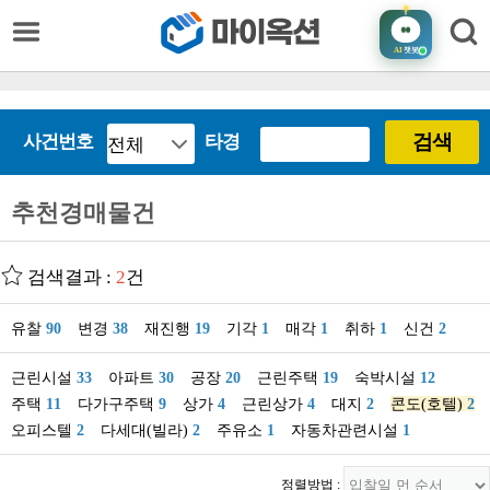
AI
챗봇
검색
사건번호
타경
추천경매물건
검색결과 :
2
건
유찰
90
변경
38
재진행
19
기각
1
매각
1
취하
1
신건
2
근린시설
33
아파트
30
공장
20
근린주택
19
숙박시설
12
주택
11
다가구주택
9
상가
4
근린상가
4
대지
2
콘도(호텔)
2
오피스텔
2
다세대(빌라)
2
주유소
1
자동차관련시설
1
정렬방법 :