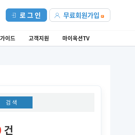
로 그 인
무료회원가입
가이드
고객지원
마이옥션TV
검 색
0
건