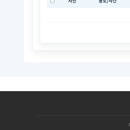
사진
용도/사건