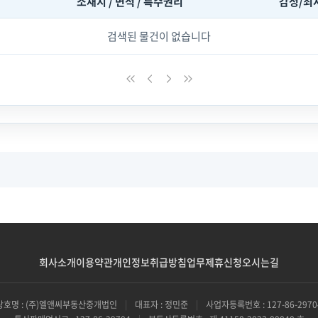
소재지 / 면적 / 특수권리
감정/최
검색된 물건이 없습니다
회사소개
이용약관
개인정보취급방침
업무제휴신청
오시는길
상호명 : (주)엘앤씨부동산중개법인
|
대표자 : 정민준
|
사업자등록번호 : 127-86-2970