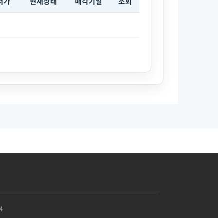
저가
현재상태
매각기일
조회
4