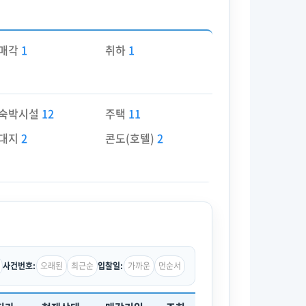
매각
1
취하
1
숙박시설
12
주택
11
대지
2
콘도(호텔)
2
오래된
최근순
가까운
먼순서
사건번호:
입찰일: