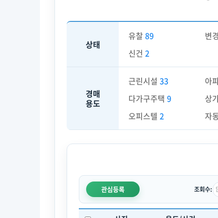
유찰
89
변
상태
신건
2
근린시설
33
아
경매
다가구주택
9
상
용도
오피스텔
2
자
관심등록
조회수: