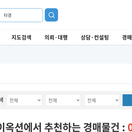
타경
지도검색
의뢰·대행
상담·컨설팅
경매
색
이옥션에서 추천하는 경매물건 :