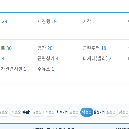
경
39
재진행
19
기각
1
파트
30
공장
20
근린주택
19
가
4
근린상가
4
다세대(빌라)
2
동차관련시설
1
주유소
1
많은순
적은순
많은순
적은순
높은순
낮은순
높은순
낮은순
유찰:
최저가:
감정가: