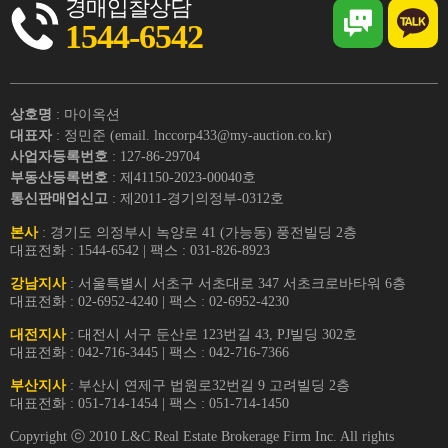
경매입찰상담
1544-6542
상호명
: 마이옥션
대표자
: 정민준 (email. lnccorp433@my-auction.co.kr)
사업자등록번호
: 127-86-29704
부동산등록번호
: 제41150-2023-00040호
통신판매업신고
: 제2011-경기의정부-0312호
본사
: 경기도 의정부시 녹양로 41 (가능동) 풍전빌딩 2층
대표전화 : 1544-6542 | 팩스 : 031-826-8923
강남지사
: 서울특별시 서초구 서초대로 347 서초크로바타워 6층
대표전화 : 02-6952-4240 | 팩스 : 02-6952-4230
대전지사
: 대전시 서구 둔산로 123번길 43, PJ빌딩 302호
대표전화 : 042-716-3445 | 팩스 : 042-716-7366
부산지사
: 부산시 연제구 법원로32번길 9 고려빌딩 2층
대표전화 : 051-714-1454 | 팩스 : 051-714-1450
Copyright ⓒ 2010 L&C Real Estate Brokerage Firm Inc. All rights