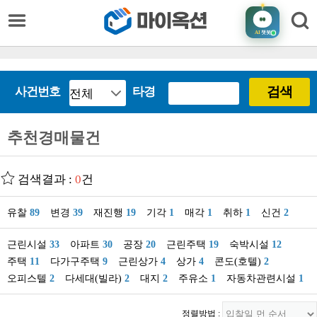
AI
챗봇
검색
사건번호
타경
추천경매물건
검색결과 :
0
건
유찰
89
변경
39
재진행
19
기각
1
매각
1
취하
1
신건
2
근린시설
33
아파트
30
공장
20
근린주택
19
숙박시설
12
주택
11
다가구주택
9
근린상가
4
상가
4
콘도(호텔)
2
오피스텔
2
다세대(빌라)
2
대지
2
주유소
1
자동차관련시설
1
정렬방법 :