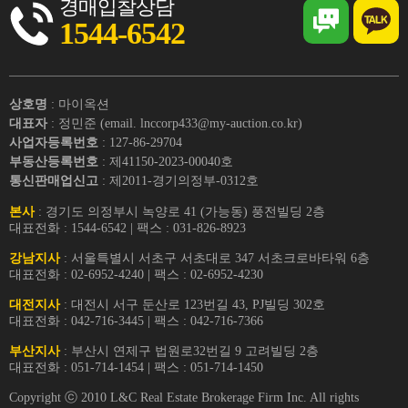
경매입찰상담
1544-6542
상호명
: 마이옥션
대표자
: 정민준 (email. lnccorp433@my-auction.co.kr)
사업자등록번호
: 127-86-29704
부동산등록번호
: 제41150-2023-00040호
통신판매업신고
: 제2011-경기의정부-0312호
본사
: 경기도 의정부시 녹양로 41 (가능동) 풍전빌딩 2층
대표전화 : 1544-6542 | 팩스 : 031-826-8923
강남지사
: 서울특별시 서초구 서초대로 347 서초크로바타워 6층
대표전화 : 02-6952-4240 | 팩스 : 02-6952-4230
대전지사
: 대전시 서구 둔산로 123번길 43, PJ빌딩 302호
대표전화 : 042-716-3445 | 팩스 : 042-716-7366
부산지사
: 부산시 연제구 법원로32번길 9 고려빌딩 2층
대표전화 : 051-714-1454 | 팩스 : 051-714-1450
Copyright ⓒ 2010 L&C Real Estate Brokerage Firm Inc. All rights