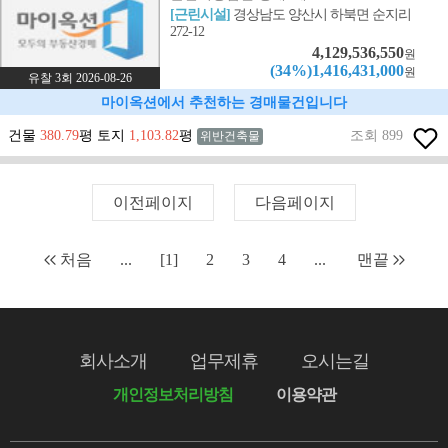
[근린시설]
경상남도 양산시 하북면 순지리
272-12
4,129,536,550
원
(34%)1,416,431,000
원
유찰 3회 2026-08-26
마이옥션에서 추천하는 경매물건입니다
건물
380.79
평 토지
1,103.82
평
조회 899
위반건축물
이전페이지
다음페이지
처음
...
[1]
2
3
4
...
맨끝
회사소개
업무제휴
오시는길
개인정보처리방침
이용약관