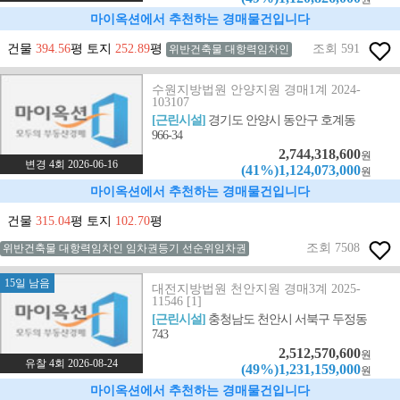
마이옥션에서 추천하는 경매물건입니다
건물
394.56
평 토지
252.89
평
조회 591
위반건축물 대항력임차인
수원지방법원 안양지원 경매1계 2024-
103107
[근린시설]
경기도 안양시 동안구 호계동
966-34
2,744,318,600
원
변경 4회 2026-06-16
(41%)1,124,073,000
원
마이옥션에서 추천하는 경매물건입니다
건물
315.04
평 토지
102.70
평
조회 7508
위반건축물 대항력임차인 임차권등기 선순위임차권
15일 남음
대전지방법원 천안지원 경매3계 2025-
11546 [1]
[근린시설]
충청남도 천안시 서북구 두정동
743
2,512,570,600
원
유찰 4회 2026-08-24
(49%)1,231,159,000
원
마이옥션에서 추천하는 경매물건입니다