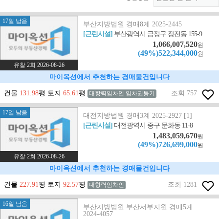
17일 남음
부산지방법원 경매8계 2025-2445
[근린시설]
부산광역시 금정구 장전동 155-9
1,066,007,520
원
(49%)522,344,000
원
유찰 2회 2026-08-26
마이옥션에서 추천하는 경매물건입니다
건물
131.98
평 토지
65.61
평
조회 757
대항력임차인 임차권등기
17일 남음
대전지방법원 경매3계 2025-2927 [1]
[근린시설]
대전광역시 중구 문화동 11-8
1,483,059,670
원
(49%)726,699,000
원
유찰 2회 2026-08-26
마이옥션에서 추천하는 경매물건입니다
건물
227.91
평 토지
92.57
평
조회 1281
대항력임차인
16일 남음
부산지방법원 부산서부지원 경매5계
2024-4057