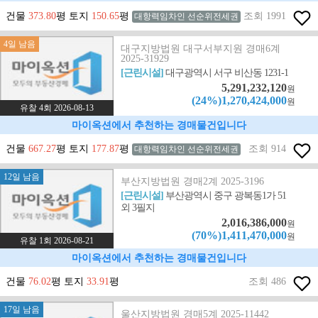
건물
373.80
평 토지
150.65
평
조회 1991
대항력임차인 선순위전세권
4일 남음
대구지방법원 대구서부지원 경매6계
2025-31929
[근린시설]
대구광역시 서구 비산동 1231-1
5,291,232,120
원
(24%)1,270,424,000
원
유찰 4회 2026-08-13
마이옥션에서 추천하는 경매물건입니다
건물
667.27
평 토지
177.87
평
조회 914
대항력임차인 선순위전세권
12일 남음
부산지방법원 경매2계 2025-3196
[근린시설]
부산광역시 중구 광복동1가 51
외 3필지
2,016,386,000
원
(70%)1,411,470,000
원
유찰 1회 2026-08-21
마이옥션에서 추천하는 경매물건입니다
건물
76.02
평 토지
33.91
평
조회 486
17일 남음
울산지방법원 경매5계 2025-11442