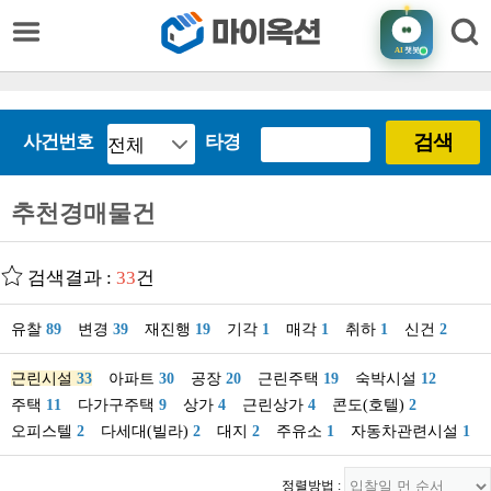
AI
챗봇
검색
사건번호
타경
추천경매물건
검색결과 :
33
건
유찰
89
변경
39
재진행
19
기각
1
매각
1
취하
1
신건
2
근린시설
33
아파트
30
공장
20
근린주택
19
숙박시설
12
주택
11
다가구주택
9
상가
4
근린상가
4
콘도(호텔)
2
오피스텔
2
다세대(빌라)
2
대지
2
주유소
1
자동차관련시설
1
정렬방법 :