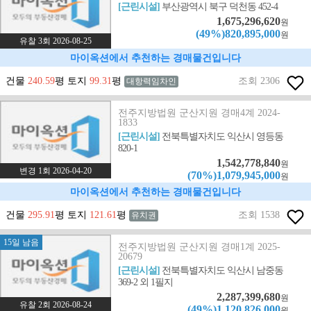
[근린시설]
부산광역시 북구 덕천동 452-4
1,675,296,620
원
(49%)820,895,000
원
유찰 3회 2026-08-25
마이옥션에서 추천하는 경매물건입니다
건물
240.59
평 토지
99.31
평
조회 2306
대항력임차인
전주지방법원 군산지원 경매4계 2024-
1833
[근린시설]
전북특별자치도 익산시 영등동
820-1
1,542,778,840
원
변경 1회 2026-04-20
(70%)1,079,945,000
원
마이옥션에서 추천하는 경매물건입니다
건물
295.91
평 토지
121.61
평
조회 1538
유치권
15일 남음
전주지방법원 군산지원 경매1계 2025-
20679
[근린시설]
전북특별자치도 익산시 남중동
369-2 외 1필지
2,287,399,680
원
유찰 2회 2026-08-24
(49%)1,120,826,000
원