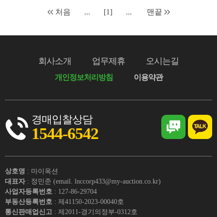
처음
...
[1]
...
맨끝
회사소개
업무제휴
오시는길
개인정보처리방침
이용약관
경매입찰상담
1544-6542
상호명
: 마이옥션
대표자
: 정민준 (email. lnccorp433@my-auction.co.kr)
사업자등록번호
: 127-86-29704
부동산등록번호
: 제41150-2023-00040호
통신판매업신고
: 제2011-경기의정부-0312호