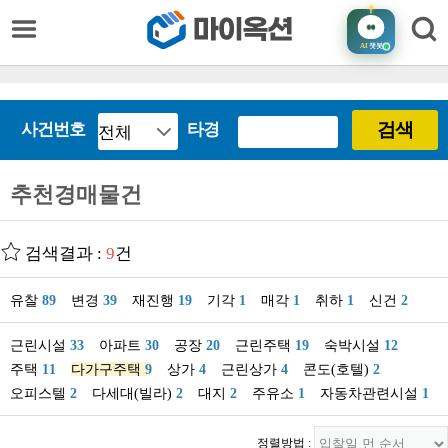
AI
챗봇
검색
사건번호
타경
추천경매물건
검색결과 :
9
건
유찰
89
변경
39
재진행
19
기각
1
매각
1
취하
1
신건
2
근린시설
33
아파트
30
공장
20
근린주택
19
숙박시설
12
주택
11
다가구주택
9
상가
4
근린상가
4
콘도(호텔)
2
오피스텔
2
다세대(빌라)
2
대지
2
주유소
1
자동차관련시설
1
정렬방법 :