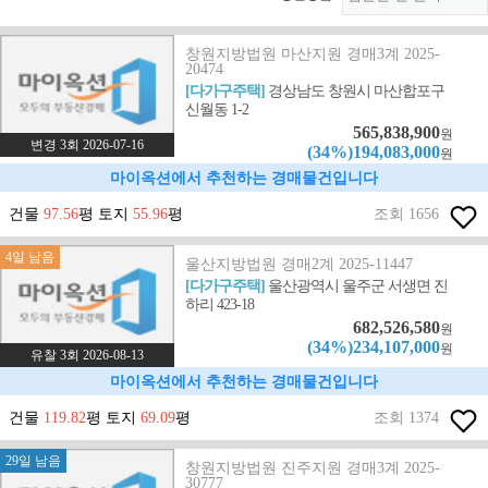
창원지방법원 마산지원 경매3계 2025-
20474
[다가구주택]
경상남도 창원시 마산합포구
신월동 1-2
565,838,900
원
변경 3회 2026-07-16
(34%)194,083,000
원
마이옥션에서 추천하는 경매물건입니다
건물
97.56
평 토지
55.96
평
조회 1656
4일 남음
울산지방법원 경매2계 2025-11447
[다가구주택]
울산광역시 울주군 서생면 진
하리 423-18
682,526,580
원
(34%)234,107,000
원
유찰 3회 2026-08-13
마이옥션에서 추천하는 경매물건입니다
건물
119.82
평 토지
69.09
평
조회 1374
29일 남음
창원지방법원 진주지원 경매3계 2025-
30777