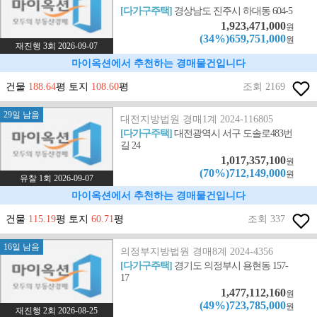
[다가구주택]
경상남도 진주시 하대동 604-5
1,923,471,000
원
(34%)659,751,000
원
재진행 3회 2026-09-07
마이옥션에서 추천하는 경매물건입니다
건물
188.64
평 토지
108.60
평
조회 2169
29일 남음
대전지방법원 경매1계 2024-116805
[다가구주택]
대전광역시 서구 도솔로483번
길 24
1,017,357,100
원
(70%)712,149,000
원
유찰 1회 2026-09-07
마이옥션에서 추천하는 경매물건입니다
건물
115.19
평 토지
60.71
평
조회 337
16일 남음
의정부지방법원 경매8계 2024-4356
[다가구주택]
경기도 의정부시 용현동 157-
17
1,477,112,160
원
(49%)723,785,000
원
재진행 2회 2026-08-25