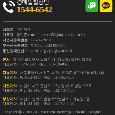
경매입찰상담
1544-6542
상호명
: 마이옥션
대표자
: 정민준 (email. lnccorp433@my-auction.co.kr)
사업자등록번호
: 127-86-29704
부동산등록번호
: 제41150-2023-00040호
통신판매업신고
: 제2011-경기의정부-0312호
본사
: 경기도 의정부시 녹양로 41 (가능동) 풍전빌딩 2층
대표전화 : 1544-6542 | 팩스 : 031-826-8923
강남지사
: 서울특별시 서초구 서초대로 347 서초크로바타워 6층
대표전화 : 02-6952-4240 | 팩스 : 02-6952-4230
대전지사
: 대전시 서구 둔산로 123번길 43, PJ빌딩 302호
대표전화 : 042-716-3445 | 팩스 : 042-716-7366
부산지사
: 부산시 연제구 법원로32번길 9 고려빌딩 2층
대표전화 : 051-714-1454 | 팩스 : 051-714-1450
Copyright ⓒ 2010 L&C Real Estate Brokerage Firm Inc. All rights