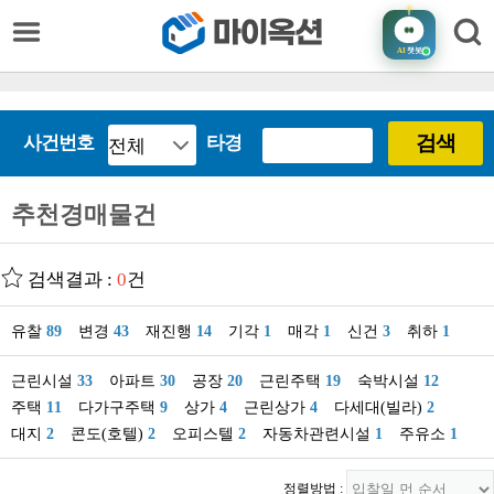
AI
챗봇
검색
사건번호
타경
추천경매물건
검색결과 :
0
건
유찰
89
변경
43
재진행
14
기각
1
매각
1
신건
3
취하
1
근린시설
33
아파트
30
공장
20
근린주택
19
숙박시설
12
주택
11
다가구주택
9
상가
4
근린상가
4
다세대(빌라)
2
대지
2
콘도(호텔)
2
오피스텔
2
자동차관련시설
1
주유소
1
정렬방법 :