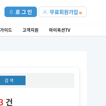
로 그 인
무료회원가입
가이드
고객지원
마이옥션TV
검 색
3
건