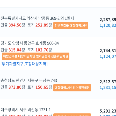
전북특별자치도 익산시 남중동 369-2 외 1필지
2,287,3
건물
394.56
평 토지
252.89
평
1,120,8
위반건축물 대항력임차인
경기도 안양시 동안구 호계동 966-34
건물
315.04
평 토지
102.70
평
2,744,3
1,124,0
위반건축물 대항력임차인 임차권등기 선순위임차권
[투기과열지구,조정대상지역]
충청남도 천안시 서북구 두정동 743
2,512,5
건물
373.80
평 토지
150.65
평
1,231,1
대항력임차인 선순위전세권
대구광역시 서구 비산동 1231-1
5,291,2