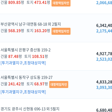
건물
809.85
평 토지
473.41
평
2,066,6
대항력임차인
부산광역시 남구 대연동 68-18 외 2필지
6,342,4
건물
568.19
평 토지
163.20
평
2,175,4
대항력임차인
서울특별시 은평구 증산동 159-2
4,927,7
건물
87.48
평 토지
108.51
평
2,523,0
[투기과열지구,조정대상지역]
서울특별시 동작구 상도동 159-27
4,833,2
건물
241.42
평 토지
68.97
평
대항력임차인
3,093,3
[투기과열지구,조정대상지역]
경기도 광주시 신현동 696-13 외 5필지
6,680,4