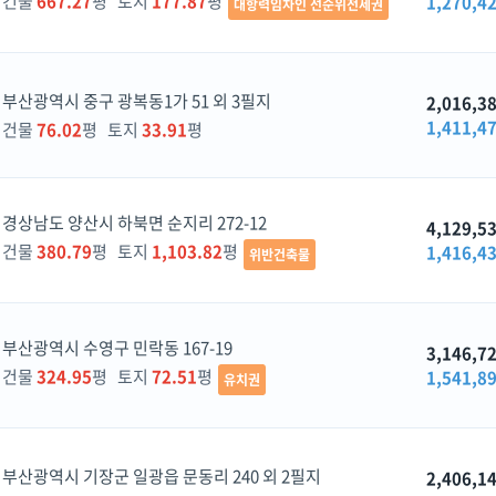
건물
667.27
평 토지
177.87
평
1,270,4
대항력임차인 선순위전세권
부산광역시 중구 광복동1가 51 외 3필지
2,016,3
1,411,4
건물
76.02
평 토지
33.91
평
경상남도 양산시 하북면 순지리 272-12
4,129,5
건물
380.79
평 토지
1,103.82
평
1,416,4
위반건축물
부산광역시 수영구 민락동 167-19
3,146,7
건물
324.95
평 토지
72.51
평
1,541,8
유치권
부산광역시 기장군 일광읍 문동리 240 외 2필지
2,406,1