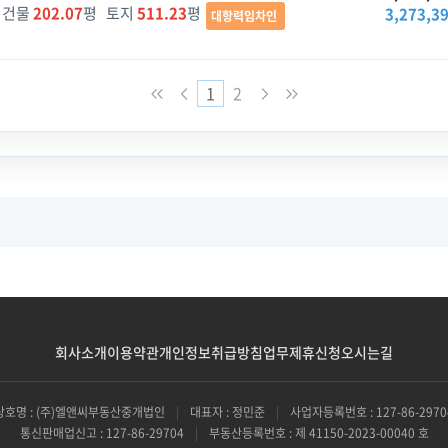
건물
202.07
평 토지
511.23
평
3,273,3
대항력임차인
1
2
회사소개
이용약관
개인정보취급방침
업무제휴신청
오시는길
상호명 : (주)엘앤씨부동산중개법인
|
대표자 : 정민준
|
사업자등록번호 : 127-86-2970
통신판매업신고 : 127-86-29704
|
부동산등록번호 : 제 41150-2023-00040 호