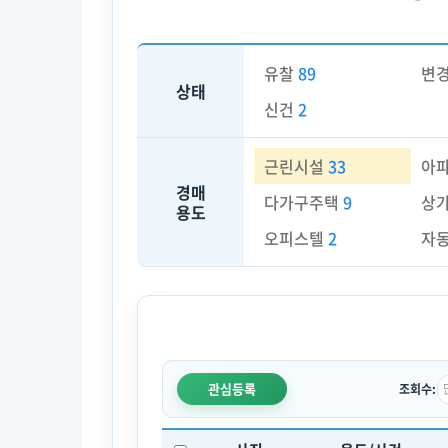
유찰
89
변
상태
신건
2
근린시설
33
아
경매
다가구주택
9
상
용도
오피스텔
2
자
관심등록
조회수: