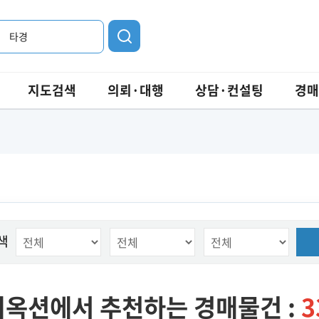
타경
지도검색
의뢰·대행
상담·컨설팅
경매
색
옥션에서 추천하는 경매물건 :
3