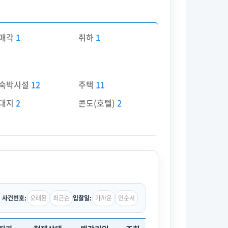
매각
1
취하
1
숙박시설
12
주택
11
대지
2
콘도(호텔)
2
오래된
최근순
가까운
먼순서
사건번호:
입찰일: