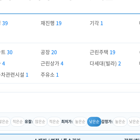
경
39
재진행
19
기각
1
파트
30
공장
20
근린주택
19
가
4
근린상가
4
다세대(빌라)
2
동차관련시설
1
주유소
1
많은순
적은순
많은순
적은순
높은순
낮은순
높은순
낮은순
유찰:
최저가:
감정가: