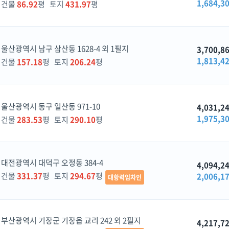
1,684,3
건물
86.92
평 토지
431.97
평
울산광역시 남구 삼산동 1628-4 외 1필지
3,700,8
1,813,4
건물
157.18
평 토지
206.24
평
울산광역시 동구 일산동 971-10
4,031,2
1,975,3
건물
283.53
평 토지
290.10
평
대전광역시 대덕구 오정동 384-4
4,094,2
건물
331.37
평 토지
294.67
평
2,006,1
대항력임차인
부산광역시 기장군 기장읍 교리 242 외 2필지
4,217,7