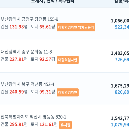
소재지 / 면적 / 특수권리
감정/최
부산광역시 금정구 장전동 155-9
1,066,0
건물
131.98
평 토지
65.61
평
522,3
대항력임차인 임차권등기
대전광역시 중구 문화동 11-8
1,483,0
건물
227.91
평 토지
92.57
평
726,6
대항력임차인
부산광역시 북구 덕천동 452-4
1,675,2
건물
240.59
평 토지
99.31
평
820,8
대항력임차인
전북특별자치도 익산시 영등동 820-1
1,542,7
건물
295.91
평 토지
121.61
평
1,079,9
유치권