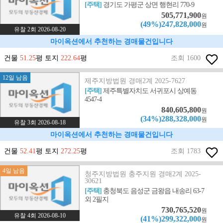
[주택]
경기도 가평군 상면 행현리 770-9
505,771,900
원
(49%)247,828,000
원
유찰 2회 2026-08-20
마이옥션에서 추천하는 경매물건입니다
건물
51.25
평 토지
222.64
평
조회 1600
12일 남음
제주지방법원 경매2계 2025-7627
[주택]
제주특별자치도 서귀포시 상예동
4547-4
840,605,800
원
(34%)288,328,000
원
유찰 3회 2026-08-18
마이옥션에서 추천하는 경매물건입니다
건물
52.41
평 토지
272.25
평
조회 1783
4일 남음
청주지방법원 충주지원 경매2계 2025-
30621
[주택]
충청북도 음성군 금왕읍 내송리 63-7
외 2필지
730,765,520
원
유찰 4회 2026-08-10
(41%)299,322,000
원