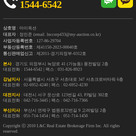
1544-6542
상호명
: 마이옥션
대표자
: 정민준 (email. lnccorp433@my-auction.co.kr)
사업자등록번호
: 127-86-29704
부동산등록번호
: 제41150-2023-00040호
통신판매업신고
: 제2011-경기의정부-0312호
본사
: 경기도 의정부시 녹양로 41 (가능동) 풍전빌딩 2층
대표전화 : 1544-6542 | 팩스 : 031-826-8923
강남지사
: 서울특별시 서초구 서초대로 347 서초크로바타워 6층
대표전화 : 02-6952-4240 | 팩스 : 02-6952-4230
대전지사
: 대전시 서구 둔산로 123번길 43, PJ빌딩 302호
대표전화 : 042-716-3445 | 팩스 : 042-716-7366
부산지사
: 부산시 연제구 법원로32번길 9 고려빌딩 2층
대표전화 : 051-714-1454 | 팩스 : 051-714-1450
Copyright ⓒ 2010 L&C Real Estate Brokerage Firm Inc. All rights
reserved.