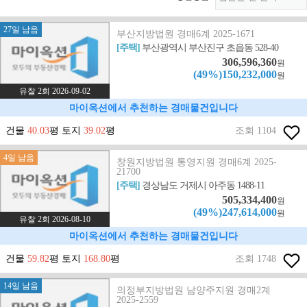
27일 남음
부산지방법원 경매6계 2025-1671
[주택]
부산광역시 부산진구 초읍동 528-40
306,596,360
원
(49%)150,232,000
원
유찰 2회 2026-09-02
마이옥션에서 추천하는 경매물건입니다
건물
40.03
평 토지
39.02
평
조회 1104
4일 남음
창원지방법원 통영지원 경매6계 2025-
21700
[주택]
경상남도 거제시 아주동 1488-11
505,334,400
원
(49%)247,614,000
원
유찰 2회 2026-08-10
마이옥션에서 추천하는 경매물건입니다
건물
59.82
평 토지
168.80
평
조회 1748
14일 남음
의정부지방법원 남양주지원 경매2계
2025-2559