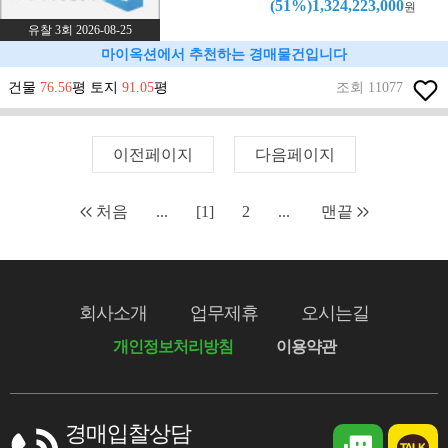
(51%)1,324,223,000
원
유찰 3회 2026-08-25
마이옥션에서 추천하는 경매물건입니다
건물
76.56
평 토지
91.05
평
조회 11077
이전페이지
다음페이지
처음
...
[1]
2
...
맨끝
회사소개
업무제휴
오시는길
개인정보처리방침
이용약관
경매입찰상담