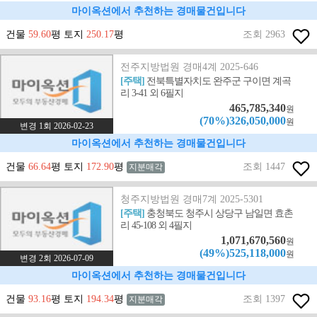
마이옥션에서 추천하는 경매물건입니다
건물
59.60
평 토지
250.17
평
조회 2963
전주지방법원 경매4계 2025-646
[주택]
전북특별자치도 완주군 구이면 계곡
리 3-41 외 6필지
465,785,340
원
(70%)326,050,000
원
변경 1회 2026-02-23
마이옥션에서 추천하는 경매물건입니다
건물
66.64
평 토지
172.90
평
조회 1447
지분매각
청주지방법원 경매7계 2025-5301
[주택]
충청북도 청주시 상당구 남일면 효촌
리 45-108 외 4필지
1,071,670,560
원
(49%)525,118,000
원
변경 2회 2026-07-09
마이옥션에서 추천하는 경매물건입니다
건물
93.16
평 토지
194.34
평
조회 1397
지분매각