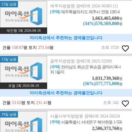
12일 남음
제주지방법원 경매9계 2024-36383 [1]
[주택]
제주특별자치도 제주시 연동 1285-6
1,663,465,680
원
(34%)570,569,000
원
재진행 3회 2026-08-18
마이옥션에서 추천하는 경매물건입니다
건물
158.67
평 토지
271.04
평
조회 3720
13일 남음
광주지방법원 경매5계 2025-33209
[주택]
전라남도 화순군 화순읍 광덕리 66-1
외 1필지
1,031,739,360
원
(56%)577,775,000
원
유찰 2회 2026-08-19
마이옥션에서 추천하는 경매물건입니다
건물
53.62
평 토지
231.41
평
조회 342
19일 남음
서울서부지방법원 경매6계 2024-56220
[주택]
서울특별시 서대문구 북아현동 1-556
2,586,373,760
원