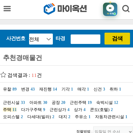
AI
챗봇
검색
사건번호
타경
추천경매물건
검색결과 :
11
건
유찰
89
변경
43
재진행
14
기각
1
매각
1
신건
3
취하
1
근린시설
33
아파트
30
공장
20
근린주택
19
숙박시설
12
주택
11
다가구주택
9
근린상가
4
상가
4
콘도(호텔)
2
오피스텔
2
다세대(빌라)
2
대지
2
주유소
1
자동차관련시설
1
정렬방법 :