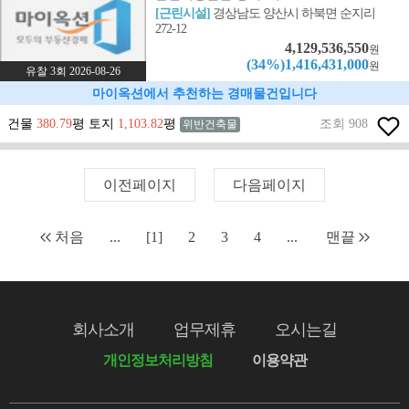
[근린시설]
경상남도 양산시 하북면 순지리
272-12
4,129,536,550
원
(34%)1,416,431,000
원
유찰 3회 2026-08-26
마이옥션에서 추천하는 경매물건입니다
건물
380.79
평 토지
1,103.82
평
조회 908
위반건축물
이전페이지
다음페이지
처음
...
[1]
2
3
4
...
맨끝
회사소개
업무제휴
오시는길
개인정보처리방침
이용약관