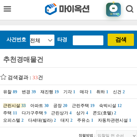
AI
챗봇
검색
사건번호
타경
추천경매물건
검색결과 :
33
건
유찰
89
변경
39
재진행
19
기각
1
매각
1
취하
1
신건
2
근린시설
33
아파트
30
공장
20
근린주택
19
숙박시설
12
주택
11
다가구주택
9
근린상가
4
상가
4
콘도(호텔)
2
오피스텔
2
다세대(빌라)
2
대지
2
주유소
1
자동차관련시설
1
정렬방법 :