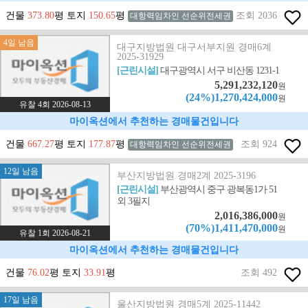
건물
373.80
평 토지
150.65
평
조회 2036
대항력임차인 선순위전세권
4일 남음
대구지방법원 대구서부지원 경매6계
2025-31929
[근린시설]
대구광역시 서구 비산동 1231-1
5,291,232,120
원
(24%)1,270,424,000
원
유찰 4회 2026-08-13
마이옥션에서 추천하는 경매물건입니다
건물
667.27
평 토지
177.87
평
조회 924
대항력임차인 선순위전세권
12일 남음
부산지방법원 경매2계 2025-3196
[근린시설]
부산광역시 중구 광복동1가 51
외 3필지
2,016,386,000
원
(70%)1,411,470,000
원
유찰 1회 2026-08-21
마이옥션에서 추천하는 경매물건입니다
건물
76.02
평 토지
33.91
평
조회 492
17일 남음
울산지방법원 경매5계 2025-11442