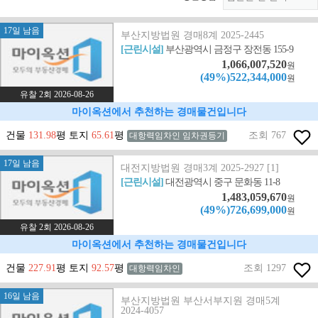
17일 남음
부산지방법원 경매8계 2025-2445
[근린시설]
부산광역시 금정구 장전동 155-9
1,066,007,520
원
(49%)522,344,000
원
유찰 2회 2026-08-26
마이옥션에서 추천하는 경매물건입니다
건물
131.98
평 토지
65.61
평
조회 767
대항력임차인 임차권등기
17일 남음
대전지방법원 경매3계 2025-2927 [1]
[근린시설]
대전광역시 중구 문화동 11-8
1,483,059,670
원
(49%)726,699,000
원
유찰 2회 2026-08-26
마이옥션에서 추천하는 경매물건입니다
건물
227.91
평 토지
92.57
평
조회 1297
대항력임차인
16일 남음
부산지방법원 부산서부지원 경매5계
2024-4057