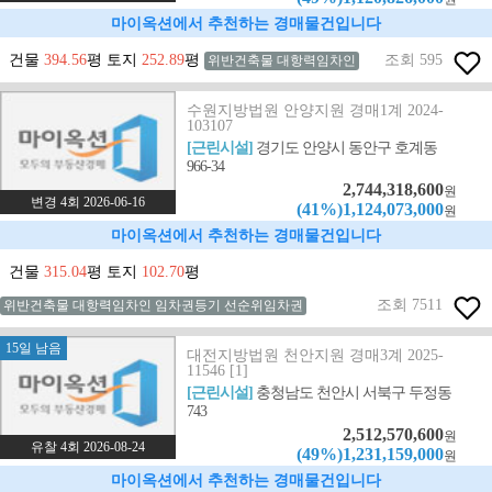
마이옥션에서 추천하는 경매물건입니다
건물
394.56
평 토지
252.89
평
조회 595
위반건축물 대항력임차인
수원지방법원 안양지원 경매1계 2024-
103107
[근린시설]
경기도 안양시 동안구 호계동
966-34
2,744,318,600
원
변경 4회 2026-06-16
(41%)1,124,073,000
원
마이옥션에서 추천하는 경매물건입니다
건물
315.04
평 토지
102.70
평
조회 7511
위반건축물 대항력임차인 임차권등기 선순위임차권
15일 남음
대전지방법원 천안지원 경매3계 2025-
11546 [1]
[근린시설]
충청남도 천안시 서북구 두정동
743
2,512,570,600
원
유찰 4회 2026-08-24
(49%)1,231,159,000
원
마이옥션에서 추천하는 경매물건입니다