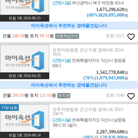
[근린시설]
부산광역시 북구 덕천동 452-4
1,675,296,620
원
(49%)820,895,000
원
유찰 3회 2026-08-25
마이옥션에서 추천하는 경매물건입니다
건물
240.59
평 토지
99.31
평
조회 2315
대항력임차인
전주지방법원 군산지원 경매4계 2024-
1833
[근린시설]
전북특별자치도 익산시 영등동
820-1
1,542,778,840
원
변경 1회 2026-04-20
(70%)1,079,945,000
원
마이옥션에서 추천하는 경매물건입니다
건물
295.91
평 토지
121.61
평
조회 1540
유치권
15일 남음
전주지방법원 군산지원 경매1계 2025-
20679
[근린시설]
전북특별자치도 익산시 남중동
369-2 외 1필지
2,287,399,680
원
유찰 2회 2026-08-24
(49%)1,120,826,000
원