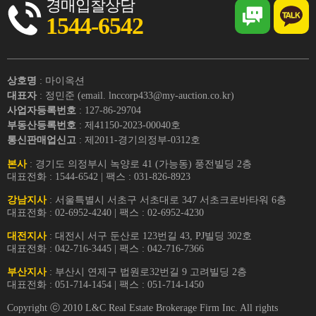
경매입찰상담
1544-6542
상호명
: 마이옥션
대표자
: 정민준 (email. lnccorp433@my-auction.co.kr)
사업자등록번호
: 127-86-29704
부동산등록번호
: 제41150-2023-00040호
통신판매업신고
: 제2011-경기의정부-0312호
본사
: 경기도 의정부시 녹양로 41 (가능동) 풍전빌딩 2층
대표전화 : 1544-6542 | 팩스 : 031-826-8923
강남지사
: 서울특별시 서초구 서초대로 347 서초크로바타워 6층
대표전화 : 02-6952-4240 | 팩스 : 02-6952-4230
대전지사
: 대전시 서구 둔산로 123번길 43, PJ빌딩 302호
대표전화 : 042-716-3445 | 팩스 : 042-716-7366
부산지사
: 부산시 연제구 법원로32번길 9 고려빌딩 2층
대표전화 : 051-714-1454 | 팩스 : 051-714-1450
Copyright ⓒ 2010 L&C Real Estate Brokerage Firm Inc. All rights