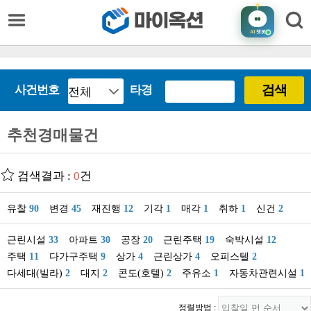
AI
챗봇
검색
사건번호
타경
추천경매물건
검색결과 :
0
건
유찰
90
변경
45
재진행
12
기각
1
매각
1
취하
1
신건
2
근린시설
33
아파트
30
공장
20
근린주택
19
숙박시설
12
주택
11
다가구주택
9
상가
4
근린상가
4
오피스텔
2
다세대(빌라)
2
대지
2
콘도(호텔)
2
주유소
1
자동차관련시설
1
정렬방법 :