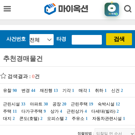
AI
챗봇
검색
사건번호
타경
추천경매물건
검색결과 :
0
건
유찰
90
변경
44
재진행
13
기각
1
매각
1
취하
1
신건
2
근린시설
33
아파트
30
공장
20
근린주택
19
숙박시설
12
주택
11
다가구주택
9
상가
4
근린상가
4
다세대(빌라)
2
대지
2
콘도(호텔)
2
오피스텔
2
주유소
1
자동차관련시설
1
정렬방법 :