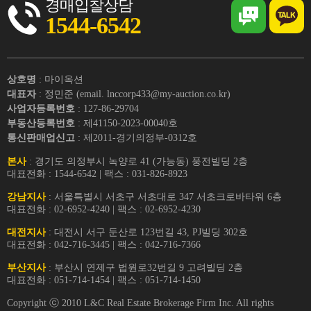
경매입찰상담
1544-6542
상호명
: 마이옥션
대표자
: 정민준 (email. lnccorp433@my-auction.co.kr)
사업자등록번호
: 127-86-29704
부동산등록번호
: 제41150-2023-00040호
통신판매업신고
: 제2011-경기의정부-0312호
본사
: 경기도 의정부시 녹양로 41 (가능동) 풍전빌딩 2층
대표전화 : 1544-6542 | 팩스 : 031-826-8923
강남지사
: 서울특별시 서초구 서초대로 347 서초크로바타워 6층
대표전화 : 02-6952-4240 | 팩스 : 02-6952-4230
대전지사
: 대전시 서구 둔산로 123번길 43, PJ빌딩 302호
대표전화 : 042-716-3445 | 팩스 : 042-716-7366
부산지사
: 부산시 연제구 법원로32번길 9 고려빌딩 2층
대표전화 : 051-714-1454 | 팩스 : 051-714-1450
Copyright ⓒ 2010 L&C Real Estate Brokerage Firm Inc. All rights