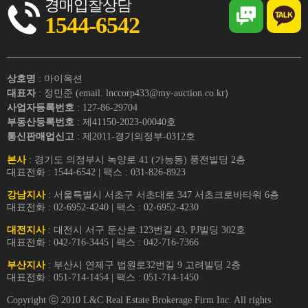
경매입찰상담
1544-6542
상호명
: 마이옥션
대표자
: 정민준 (email. lnccorp433@my-auction.co.kr)
사업자등록번호
: 127-86-29704
부동산등록번호
: 제41150-2023-00040호
통신판매업신고
: 제2011-경기의정부-0312호
본사
: 경기도 의정부시 녹양로 41 (가능동) 풍전빌딩 2층
대표전화 : 1544-6542 | 팩스 : 031-826-8923
강남지사
: 서울특별시 서초구 서초대로 347 서초크로바타워 6층
대표전화 : 02-6952-4240 | 팩스 : 02-6952-4230
대전지사
: 대전시 서구 둔산로 123번길 43, PJ빌딩 302호
대표전화 : 042-716-3445 | 팩스 : 042-716-7366
부산지사
: 부산시 연제구 법원로32번길 9 고려빌딩 2층
대표전화 : 051-714-1454 | 팩스 : 051-714-1450
Copyright ⓒ 2010 L&C Real Estate Brokerage Firm Inc. All rights