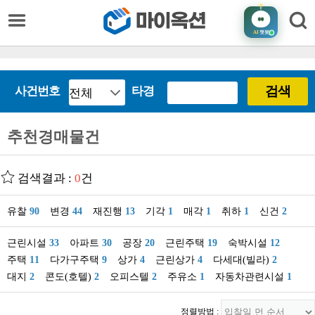
AI
챗봇
검색
사건번호
타경
추천경매물건
검색결과 :
0
건
유찰
90
변경
44
재진행
13
기각
1
매각
1
취하
1
신건
2
근린시설
33
아파트
30
공장
20
근린주택
19
숙박시설
12
주택
11
다가구주택
9
상가
4
근린상가
4
다세대(빌라)
2
대지
2
콘도(호텔)
2
오피스텔
2
주유소
1
자동차관련시설
1
정렬방법 :