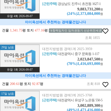
[근린주택]
경상남도 진주시 초전동 1627-1
9,883,731,200
원
(24%)2,373,084,000
원
유찰 4회 2026-09-07
마이옥션에서 추천하는 경매물건입니다
건물
1,341.75
평 토지
477.16
평
대항력임차인 임차권등기 선순위전세권
조회 1855
29일 남음
대전지방법원 경매1계 2025-3959
[근린주택]
대전광역시 중구 문화동 1-117
2,023,847,500
원
(70%)1,416,693,000
원
유찰 1회 2026-09-07
마이옥션에서 추천하는 경매물건입니다
건물
200.61
평 토지
92.87
평
조회 818
17일 남음
대전지방법원 경매3계 2025-3768
[근린주택]
대전광역시 유성구 노은동 550-5
3,002,889,300
원
(49%)1,471,416,000
원