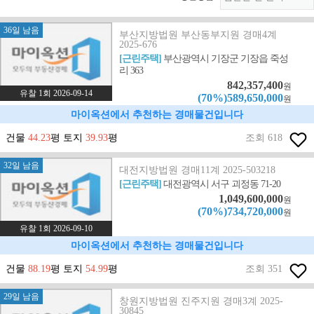
36일 남음
부산지방법원 부산동부지원 경매4계
2025-676
[근린주택]
부산광역시 기장군 기장읍 죽성
리 363
842,357,400
원
유찰 1회 2026-09-14
(70%)589,650,000
원
마이옥션에서 추천하는 경매물건입니다
건물
44.23
평 토지
39.93
평
조회 618
32일 남음
대전지방법원 경매11계 2025-503218
[근린주택]
대전광역시 서구 괴정동 71-20
1,049,600,000
원
(70%)734,720,000
원
유찰 1회 2026-09-10
마이옥션에서 추천하는 경매물건입니다
건물
88.19
평 토지
54.99
평
조회 351
29일 남음
창원지방법원 진주지원 경매3계 2025-
30845