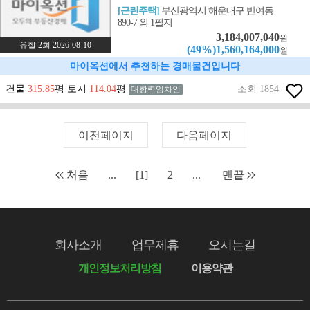
[근린주택]
부산광역시 해운대구 반여동
890-7 외 1필지
3,184,007,040
원
유찰 2회 2026-08-10
(49%)1,560,164,000
원
마이옥션에서 추천하는 경매물건입니다
건물
315.85
평 토지
114.04
평
조회 1854
대항력임차인
이전페이지
다음페이지
처음
...
[1]
2
...
맨끝
회사소개
업무제휴
오시는길
개인정보처리방침
이용약관