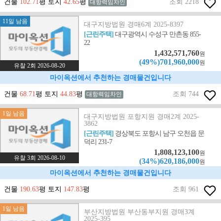
건물
102.71
평 토지
42.65
평
조회 2218
대항력임차인
11일 남음
대구지방법원 경매6계 2025-8397
[근린주택]
대구광역시 수성구 만촌동 855-
22
1,432,571,760
원
(49%)701,960,000
원
유찰 2회 2026-08-20
마이옥션에서 추천하는 경매물건입니다
건물
68.71
평 토지
44.83
평
조회 744
대항력임차인
1일 남음
대구지방법원 포항지원 경매2계 2025-
3862
[근린주택]
경상북도 포항시 남구 오천읍 문
덕리 231-7
1,808,123,100
원
유찰 3회 2026-08-10
(34%)620,186,000
원
마이옥션에서 추천하는 경매물건입니다
건물
190.63
평 토지
147.83
평
조회 961
1일 남음
부산지방법원 부산동부지원 경매3계
2025-395