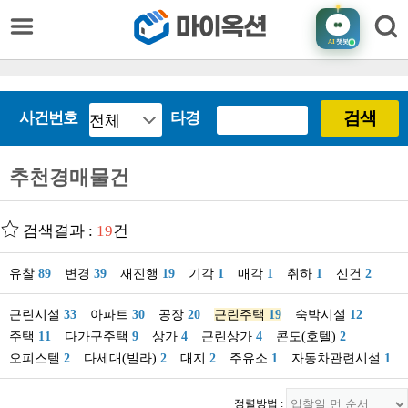
AI
챗봇
검색
사건번호
타경
추천경매물건
검색결과 :
19
건
유찰
89
변경
39
재진행
19
기각
1
매각
1
취하
1
신건
2
근린시설
33
아파트
30
공장
20
근린주택
19
숙박시설
12
주택
11
다가구주택
9
상가
4
근린상가
4
콘도(호텔)
2
오피스텔
2
다세대(빌라)
2
대지
2
주유소
1
자동차관련시설
1
정렬방법 :