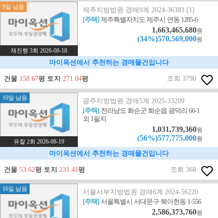
9일 남음
제주지방법원 경매9계 2024-36383 [1]
[주택]
제주특별자치도 제주시 연동 1285-6
1,663,465,680
원
(34%)570,569,000
원
재진행 3회 2026-08-18
마이옥션에서 추천하는 경매물건입니다
건물
158.67
평 토지
271.04
평
조회 3790
10일 남음
광주지방법원 경매5계 2025-33209
[주택]
전라남도 화순군 화순읍 광덕리 66-1
외 1필지
1,031,739,360
원
(56%)577,775,000
원
유찰 2회 2026-08-19
마이옥션에서 추천하는 경매물건입니다
건물
53.62
평 토지
231.41
평
조회 368
16일 남음
서울서부지방법원 경매6계 2024-56220
[주택]
서울특별시 서대문구 북아현동 1-556
2,586,373,760
원