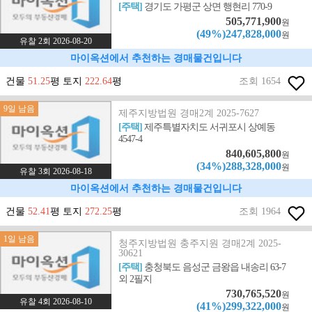
[주택]
경기도 가평군 상면 행현리 770-9
505,771,900
원
(49%)247,828,000
원
유찰 2회 2026-08-20
마이옥션에서 추천하는 경매물건입니다
건물
51.25
평 토지
222.64
평
조회 1654
9일 남음
제주지방법원 경매2계 2025-7627
[주택]
제주특별자치도 서귀포시 상예동
4547-4
840,605,800
원
(34%)288,328,000
원
유찰 3회 2026-08-18
마이옥션에서 추천하는 경매물건입니다
건물
52.41
평 토지
272.25
평
조회 1964
1일 남음
청주지방법원 충주지원 경매2계 2025-
30621
[주택]
충청북도 음성군 금왕읍 내송리 63-7
외 2필지
730,765,520
원
유찰 4회 2026-08-10
(41%)299,322,000
원