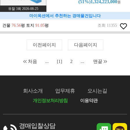
(51%)1,324,223,000
원
유찰 3회 2026-08-25
마이옥션에서 추천하는 경매물건입니다
건물
76.56
평 토지
91.05
평
조회 11355
이전페이지
다음페이지
처음
...
[1]
2
...
맨끝
회사소개
업무제휴
오시는길
개인정보처리방침
이용약관
경매입찰상담