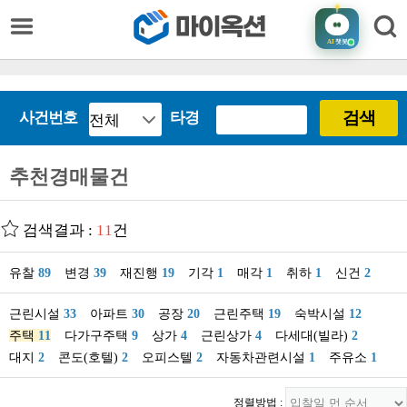
AI
챗봇
검색
사건번호
타경
추천경매물건
검색결과 :
11
건
유찰
89
변경
39
재진행
19
기각
1
매각
1
취하
1
신건
2
근린시설
33
아파트
30
공장
20
근린주택
19
숙박시설
12
주택
11
다가구주택
9
상가
4
근린상가
4
다세대(빌라)
2
대지
2
콘도(호텔)
2
오피스텔
2
자동차관련시설
1
주유소
1
정렬방법 :