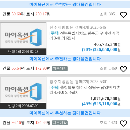
마이옥션에서 추천하는 경매물건입니다
건물
59.60
평 토지
250.17
평
조회 3051
전주지방법원 경매4계 2025-646
[주택]
전북특별자치도 완주군 구이면 계곡
리 3-41 외 6필지
465,785,340
원
(70%)326,050,000
원
변경 1회 2026-02-23
마이옥션에서 추천하는 경매물건입니다
건물
66.64
평 토지
172.90
평
조회 1469
지분매각
청주지방법원 경매7계 2025-5301
[주택]
충청북도 청주시 상당구 남일면 효촌
리 45-108 외 4필지
1,071,670,560
원
(49%)525,118,000
원
변경 2회 2026-07-09
마이옥션에서 추천하는 경매물건입니다
건물
93.16
평 토지
194.34
평
조회 1423
지분매각