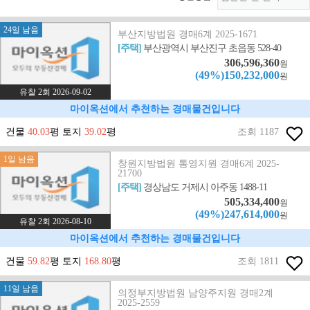
24일 남음
부산지방법원 경매6계 2025-1671
[주택]
부산광역시 부산진구 초읍동 528-40
306,596,360
원
(49%)150,232,000
원
유찰 2회 2026-09-02
마이옥션에서 추천하는 경매물건입니다
건물
40.03
평 토지
39.02
평
조회 1187
1일 남음
창원지방법원 통영지원 경매6계 2025-
21700
[주택]
경상남도 거제시 아주동 1488-11
505,334,400
원
(49%)247,614,000
원
유찰 2회 2026-08-10
마이옥션에서 추천하는 경매물건입니다
건물
59.82
평 토지
168.80
평
조회 1811
11일 남음
의정부지방법원 남양주지원 경매2계
2025-2559