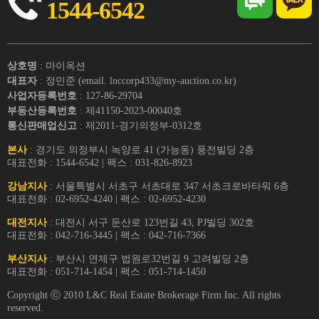
1544-6542
상호명
: 마이옥션
대표자
: 정민준 (email. lnccorp433@my-auction.co.kr)
사업자등록번호
: 127-86-29704
부동산등록번호
: 제41150-2023-00040호
통신판매업신고
: 제2011-경기의정부-0312호
본사
: 경기도 의정부시 녹양로 41 (가능동) 풍전빌딩 2층
대표전화 : 1544-6542 | 팩스 : 031-826-8923
강남지사
: 서울특별시 서초구 서초대로 347 서초크로바타워 6층
대표전화 : 02-6952-4240 | 팩스 : 02-6952-4230
대전지사
: 대전시 서구 둔산로 123번길 43, PJ빌딩 302호
대표전화 : 042-716-3445 | 팩스 : 042-716-7366
부산지사
: 부산시 연제구 법원로32번길 9 고려빌딩 2층
대표전화 : 051-714-1454 | 팩스 : 051-714-1450
Copyright ⓒ 2010 L&C Real Estate Brokerage Firm Inc. All rights
reserved.