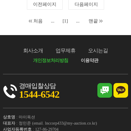
이전페이지
다음페이지
처음
...
[1]
...
맨끝
회사소개
업무제휴
오시는길
개인정보처리방침
이용약관
경매입찰상담
1544-6542
상호명
: 마이옥션
대표자
: 정민준 (email. lnccorp433@my-auction.co.kr)
사업자등록번호
: 127-86-29704