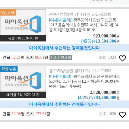
9일 남음
광주지방법원 경매11계 2025-33349
[다세대(빌라)]
광주광역시 광산구 도천동
121-3 윤슬의아침수완5차더시그니처 제104
동 제1층,2층,3층,4층 제101호
923,000,000
원
유찰 3회 2026-08-18
(45%)413,504,000
원
마이옥션에서 추천하는 경매물건입니다
건물
52.21
평 토지
96.61
평
조회 1324
선순위전세권
12일 남음
광주지방법원 경매12계 2024-71993
[다세대(빌라)]
광주광역시 광산구 북문대로
583번길 35, 제1동 제1,2,지하1층 제105호 (수
완동,디프리마수완)
2,820,000,000
원
재진행 3회 2026-08-21
(45%)1,263,360,000
원
마이옥션에서 추천하는 경매물건입니다
건물
82.08
평 토지
173.61
평
조회 1628