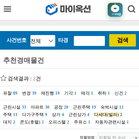
AI
챗봇
검색
사건번호
타경
추천경매물건
검색결과 :
2
건
유찰
89
변경
39
재진행
19
기각
1
매각
1
취하
1
신건
2
근린시설
33
아파트
30
공장
20
근린주택
19
숙박시설
12
주택
11
다가구주택
9
상가
4
근린상가
4
다세대(빌라)
2
대지
2
콘도(호텔)
2
오피스텔
2
주유소
1
자동차관련시설
1
정렬방법 :