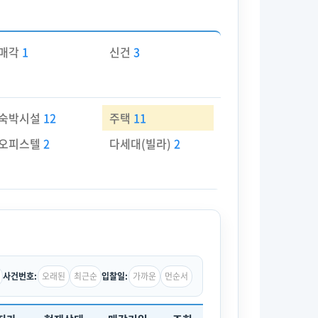
매각
1
신건
3
숙박시설
12
주택
11
오피스텔
2
다세대(빌라)
2
오래된
최근순
가까운
먼순서
사건번호:
입찰일: