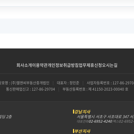
회사소개
이용약관
개인정보취급방침
업무제휴신청
오시는길
상호명 : (주)엘앤씨부동산중개법인
|
대표자 : 정민준
|
사업자등록번호 : 127-86-2970
통신판매업신고 : 127-86-29704
|
부동산등록번호 : 제 41150-2023-00040 호
강남지사
빌딩 2층
서울특별시 서초구 서초대로 347 
02-6952-4240
|
02-6952
대표전화
팩스
부산지사