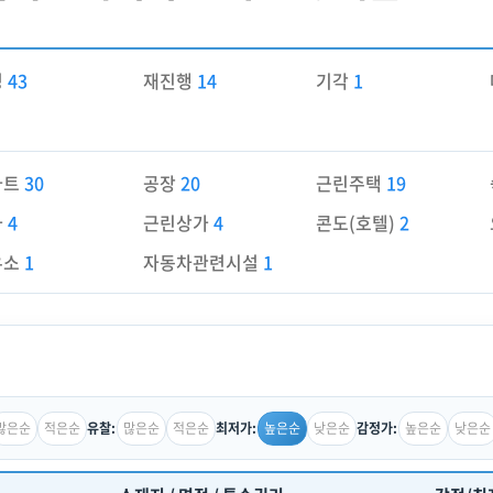
경
43
재진행
14
기각
1
파트
30
공장
20
근린주택
19
가
4
근린상가
4
콘도(호텔)
2
유소
1
자동차관련시설
1
많은순
적은순
많은순
적은순
높은순
낮은순
높은순
낮은순
유찰:
최저가:
감정가: