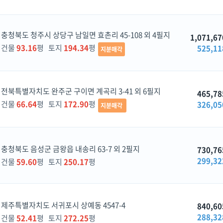
충청북도 청주시 상당구 남일면 효촌리 45-108 외 4필지
1,071,67
건물
93.16
평 토지
194.34
평
525,11
지분매각
전북특별자치도 완주군 구이면 계곡리 3-41 외 6필지
465,78
건물
66.64
평 토지
172.90
평
326,05
지분매각
충청북도 음성군 금왕읍 내송리 63-7 외 2필지
730,76
299,32
건물
59.60
평 토지
250.17
평
제주특별자치도 서귀포시 상예동 4547-4
840,60
288,32
건물
52.41
평 토지
272.25
평