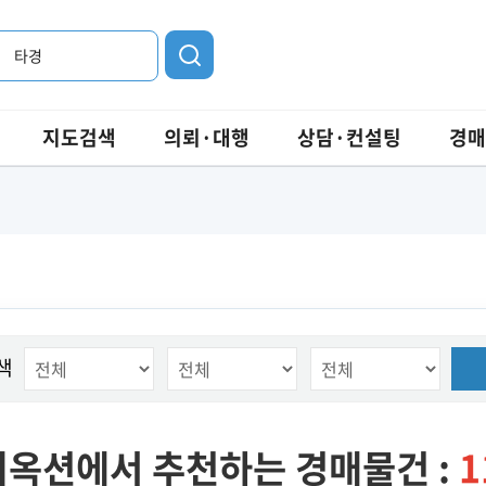
타경
지도검색
의뢰·대행
상담·컨설팅
경매
색
옥션에서 추천하는 경매물건 :
1