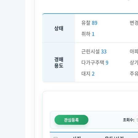
유찰
89
변
상태
취하
1
근린시설
33
아
경매
다가구주택
9
상
용도
대지
2
주
관심등록
조회수: