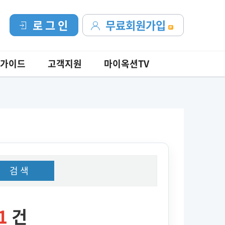
로 그 인
무료회원가입
가이드
고객지원
마이옥션TV
검 색
1
건