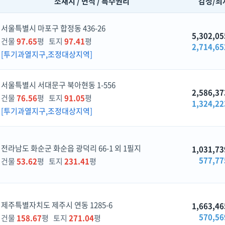
소재지 / 면적 / 특수권리
감정/최
서울특별시 마포구 합정동 436-26
5,302,05
건물
97.65
평 토지
97.41
평
2,714,65
[투기과열지구,조정대상지역]
서울특별시 서대문구 북아현동 1-556
2,586,37
건물
76.56
평 토지
91.05
평
1,324,22
[투기과열지구,조정대상지역]
전라남도 화순군 화순읍 광덕리 66-1 외 1필지
1,031,73
577,77
건물
53.62
평 토지
231.41
평
제주특별자치도 제주시 연동 1285-6
1,663,46
570,56
건물
158.67
평 토지
271.04
평