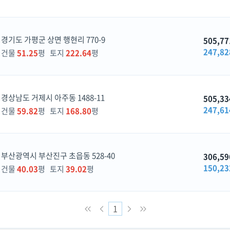
경기도 가평군 상면 행현리 770-9
505,77
247,82
건물
51.25
평 토지
222.64
평
경상남도 거제시 아주동 1488-11
505,33
247,61
건물
59.82
평 토지
168.80
평
부산광역시 부산진구 초읍동 528-40
306,59
150,23
건물
40.03
평 토지
39.02
평
1