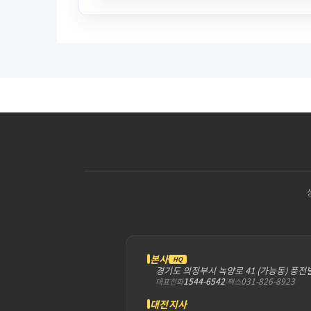
본사
HQ
경기도 의정부시 녹양로 41 (가능동) 풍전
1544-6542
|
031-826-8923
대표전화
팩스
대전지사