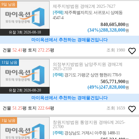
9일 남음
제주지방법원 경매2계 2025-7627
[주택]
제주특별자치도 서귀포시 상예동
4547-4
840,605,800
원
(34%)288,328,000
원
유찰 3회 2026-08-18
마이옥션에서 추천하는 경매물건입니다
건물
52.41
평 토지
272.25
평
조회 1980
11일 남음
의정부지방법원 남양주지원 경매2계
2025-2559
[주택]
경기도 가평군 상면 행현리 770-9
505,771,900
원
(49%)247,828,000
원
유찰 2회 2026-08-20
마이옥션에서 추천하는 경매물건입니다
건물
51.25
평 토지
222.64
평
조회 1659
1일 남음
창원지방법원 통영지원 경매6계 2025-
21700
[주택]
경상남도 거제시 아주동 1488-11