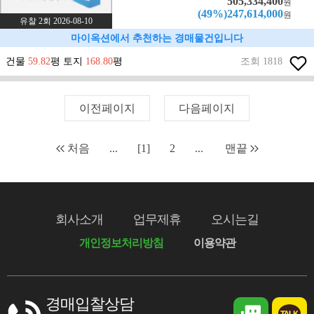
505,334,400
원
(49%)247,614,000
원
유찰 2회 2026-08-10
마이옥션에서 추천하는 경매물건입니다
건물
59.82
평 토지
168.80
평
조회 1818
이전페이지
다음페이지
처음
...
[1]
2
...
맨끝
회사소개
업무제휴
오시는길
개인정보처리방침
이용약관
경매입찰상담