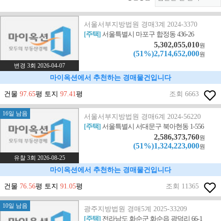
서울서부지방법원 경매3계 2024-3370
[주택]
서울특별시 마포구 합정동 436-26
5,302,055,010
원
(51%)2,714,652,000
원
변경 3회 2026-04-07
마이옥션에서 추천하는 경매물건입니다
건물
97.65
평 토지
97.41
평
조회 6663
16일 남음
서울서부지방법원 경매6계 2024-56220
[주택]
서울특별시 서대문구 북아현동 1-556
2,586,373,760
원
(51%)1,324,223,000
원
유찰 3회 2026-08-25
마이옥션에서 추천하는 경매물건입니다
건물
76.56
평 토지
91.05
평
조회 11365
10일 남음
광주지방법원 경매5계 2025-33209
[주택]
전라남도 화순군 화순읍 광덕리 66-1