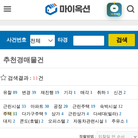
AI
챗봇
검색
사건번호
타경
추천경매물건
검색결과 :
11
건
유찰
89
변경
39
재진행
19
기각
1
매각
1
취하
1
신건
2
근린시설
33
아파트
30
공장
20
근린주택
19
숙박시설
12
주택
11
다가구주택
9
상가
4
근린상가
4
다세대(빌라)
2
대지
2
콘도(호텔)
2
오피스텔
2
자동차관련시설
1
주유소
1
정렬방법 :