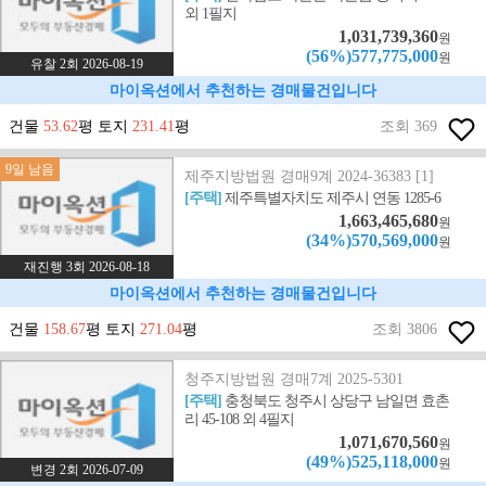
외 1필지
1,031,739,360
원
(56%)577,775,000
원
유찰 2회 2026-08-19
마이옥션에서 추천하는 경매물건입니다
건물
53.62
평 토지
231.41
평
조회 369
9일 남음
제주지방법원 경매9계 2024-36383 [1]
[주택]
제주특별자치도 제주시 연동 1285-6
1,663,465,680
원
(34%)570,569,000
원
재진행 3회 2026-08-18
마이옥션에서 추천하는 경매물건입니다
건물
158.67
평 토지
271.04
평
조회 3806
청주지방법원 경매7계 2025-5301
[주택]
충청북도 청주시 상당구 남일면 효촌
리 45-108 외 4필지
1,071,670,560
원
(49%)525,118,000
원
변경 2회 2026-07-09