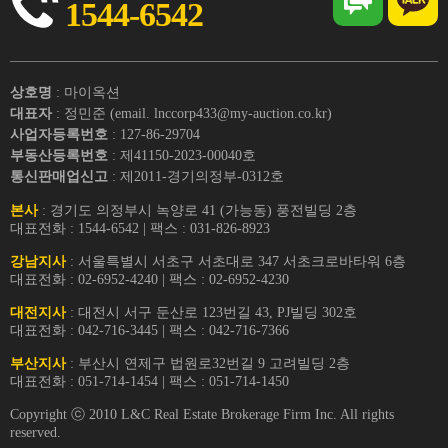
1544-6542
상호명
: 마이옥션
대표자
: 정민준 (email. lnccorp433@my-auction.co.kr)
사업자등록번호
: 127-86-29704
부동산등록번호
: 제41150-2023-00040호
통신판매업신고
: 제2011-경기의정부-0312호
본사
: 경기도 의정부시 녹양로 41 (가능동) 풍전빌딩 2층
대표전화 : 1544-6542 | 팩스 : 031-826-8923
강남지사
: 서울특별시 서초구 서초대로 347 서초크로바타워 6층
대표전화 : 02-6952-4240 | 팩스 : 02-6952-4230
대전지사
: 대전시 서구 둔산로 123번길 43, PJ빌딩 302호
대표전화 : 042-716-3445 | 팩스 : 042-716-7366
부산지사
: 부산시 연제구 법원로32번길 9 고려빌딩 2층
대표전화 : 051-714-1454 | 팩스 : 051-714-1450
Copyright ⓒ 2010 L&C Real Estate Brokerage Firm Inc. All rights
reserved.