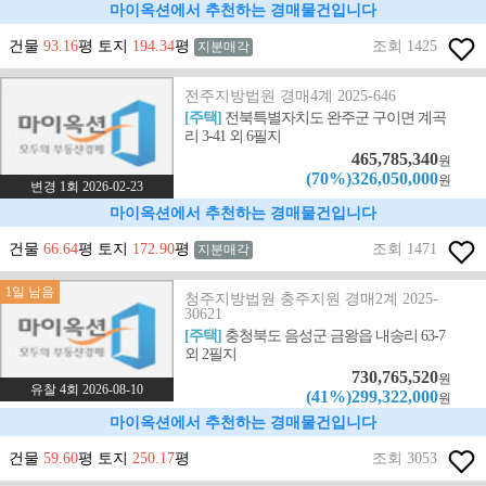
마이옥션에서 추천하는 경매물건입니다
건물
93.16
평 토지
194.34
평
조회 1425
지분매각
전주지방법원 경매4계 2025-646
[주택]
전북특별자치도 완주군 구이면 계곡
리 3-41 외 6필지
465,785,340
원
(70%)326,050,000
원
변경 1회 2026-02-23
마이옥션에서 추천하는 경매물건입니다
건물
66.64
평 토지
172.90
평
조회 1471
지분매각
1일 남음
청주지방법원 충주지원 경매2계 2025-
30621
[주택]
충청북도 음성군 금왕읍 내송리 63-7
외 2필지
730,765,520
원
유찰 4회 2026-08-10
(41%)299,322,000
원
마이옥션에서 추천하는 경매물건입니다
건물
59.60
평 토지
250.17
평
조회 3053