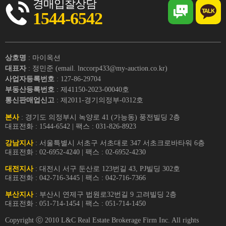
경매입찰상담
1544-6542
상호명
: 마이옥션
대표자
: 정민준 (email. lnccorp433@my-auction.co.kr)
사업자등록번호
: 127-86-29704
부동산등록번호
: 제41150-2023-00040호
통신판매업신고
: 제2011-경기의정부-0312호
본사
: 경기도 의정부시 녹양로 41 (가능동) 풍전빌딩 2층
대표전화 : 1544-6542 | 팩스 : 031-826-8923
강남지사
: 서울특별시 서초구 서초대로 347 서초크로바타워 6층
대표전화 : 02-6952-4240 | 팩스 : 02-6952-4230
대전지사
: 대전시 서구 둔산로 123번길 43, PJ빌딩 302호
대표전화 : 042-716-3445 | 팩스 : 042-716-7366
부산지사
: 부산시 연제구 법원로32번길 9 고려빌딩 2층
대표전화 : 051-714-1454 | 팩스 : 051-714-1450
Copyright ⓒ 2010 L&C Real Estate Brokerage Firm Inc. All rights