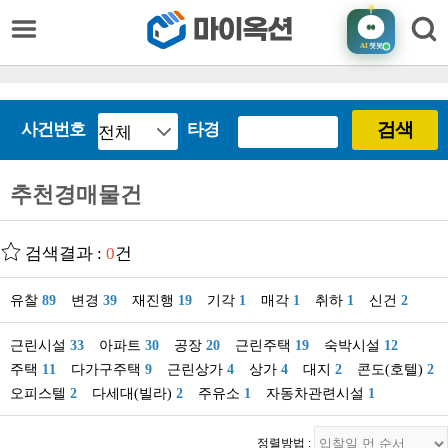
AI
챗봇
검색
사건번호
타경
추천경매물건
검색결과 :
0
건
유찰
89
변경
39
재진행
19
기각
1
매각
1
취하
1
신건
2
근린시설
33
아파트
30
공장
20
근린주택
19
숙박시설
12
주택
11
다가구주택
9
근린상가
4
상가
4
대지
2
콘도(호텔)
2
오피스텔
2
다세대(빌라)
2
주유소
1
자동차관련시설
1
정렬방법 :