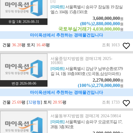
[1]
[아파트]
서울특별시 송파구 잠실동 19 잠실
엘스 104동 15층1501호
3,600,000,000
원
유찰 1회 2026-08-31
(80%)2,880,000,000
원
국토부실거래가 4,030,000,000
원
마이옥션에서 추천하는 경매물건입니다
건물
36.28
평 토지
16.48
평
조회 1013
서울중앙지방법원 경매12계 2025-
101801
[아파트]
서울특별시 강남구 남부순환로379
길 14, 1동 10층1003호 (도곡동,삼성아파트)
2,270,000,000
원
변경 2026-08-06
(100%)2,270,000,000
원
마이옥션에서 추천하는 경매물건입니다
건물
25.69
평 [
32평형
] 토지
20.95
평
조회 1733
서울동부지방법원 경매2계 2024-59814
[아파트]
서울특별시 송파구 오금로35길 17,
28동 3층302호