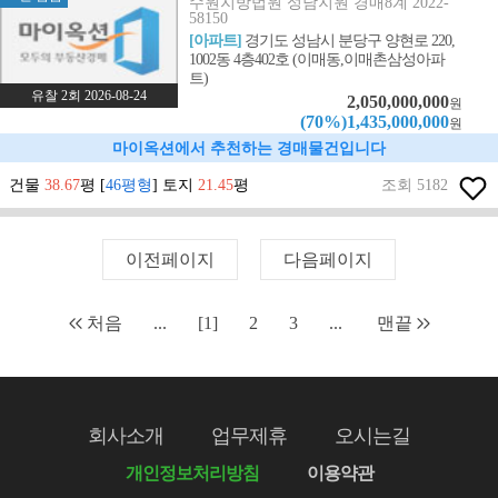
수원지방법원 성남지원 경매8계 2022-
58150
[아파트]
경기도 성남시 분당구 양현로 220,
1002동 4층402호 (이매동,이매촌삼성아파
트)
유찰 2회 2026-08-24
2,050,000,000
원
(70%)1,435,000,000
원
마이옥션에서 추천하는 경매물건입니다
건물
38.67
평 [
46평형
] 토지
21.45
평
조회 5182
이전페이지
다음페이지
처음
...
[1]
2
3
...
맨끝
회사소개
업무제휴
오시는길
개인정보처리방침
이용약관