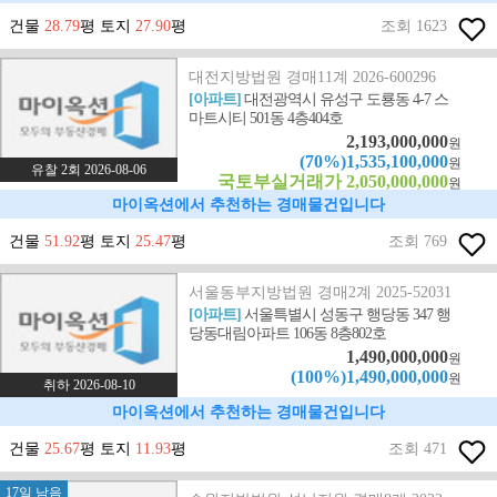
건물
28.79
평 토지
27.90
평
조회 1623
대전지방법원 경매11계 2026-600296
[아파트]
대전광역시 유성구 도룡동 4-7 스
마트시티 501동 4층404호
2,193,000,000
원
(70%)1,535,100,000
원
유찰 2회 2026-08-06
국토부실거래가 2,050,000,000
원
마이옥션에서 추천하는 경매물건입니다
건물
51.92
평 토지
25.47
평
조회 769
서울동부지방법원 경매2계 2025-52031
[아파트]
서울특별시 성동구 행당동 347 행
당동대림아파트 106동 8층802호
1,490,000,000
원
(100%)1,490,000,000
원
취하 2026-08-10
마이옥션에서 추천하는 경매물건입니다
건물
25.67
평 토지
11.93
평
조회 471
17일 남음