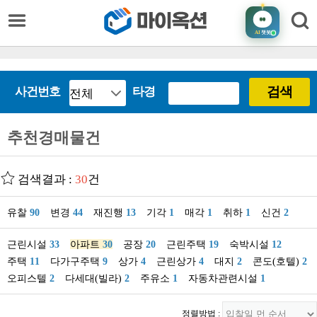
AI
챗봇
검색
사건번호
타경
추천경매물건
검색결과 :
30
건
유찰
90
변경
44
재진행
13
기각
1
매각
1
취하
1
신건
2
근린시설
33
아파트
30
공장
20
근린주택
19
숙박시설
12
주택
11
다가구주택
9
상가
4
근린상가
4
대지
2
콘도(호텔)
2
오피스텔
2
다세대(빌라)
2
주유소
1
자동차관련시설
1
정렬방법 :