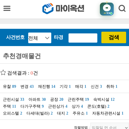
AI
챗봇
검색
사건번호
타경
추천경매물건
검색결과 :
0
건
유찰
89
변경
43
재진행
14
기각
1
매각
1
신건
3
취하
1
근린시설
33
아파트
30
공장
20
근린주택
19
숙박시설
12
주택
11
다가구주택
9
근린상가
4
상가
4
콘도(호텔)
2
오피스텔
2
다세대(빌라)
2
대지
2
주유소
1
자동차관련시설
1
정렬방법 :