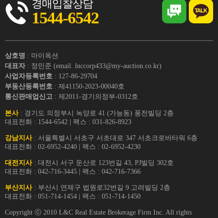
경매입찰상담
1544-6542
상호명
: 마이옥션
대표자
: 정민준 (email. lnccorp433@my-auction.co.kr)
사업자등록번호
: 127-86-29704
부동산등록번호
: 제41150-2023-00040호
통신판매업신고
: 제2011-경기의정부-0312호
본사
: 경기도 의정부시 녹양로 41 (가능동) 풍전빌딩 2층
대표전화 : 1544-6542 | 팩스 : 031-826-8923
강남지사
: 서울특별시 서초구 서초대로 347 서초크로바타워 6층
대표전화 : 02-6952-4240 | 팩스 : 02-6952-4230
대전지사
: 대전시 서구 둔산로 123번길 43, PJ빌딩 302호
대표전화 : 042-716-3445 | 팩스 : 042-716-7366
부산지사
: 부산시 연제구 법원로32번길 9 고려빌딩 2층
대표전화 : 051-714-1454 | 팩스 : 051-714-1450
Copyright ⓒ 2010 L&C Real Estate Brokerage Firm Inc. All rights