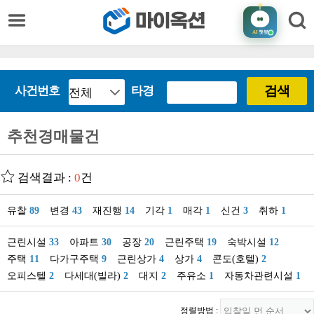
AI
챗봇
검색
사건번호
타경
추천경매물건
검색결과 :
0
건
유찰
89
변경
43
재진행
14
기각
1
매각
1
신건
3
취하
1
근린시설
33
아파트
30
공장
20
근린주택
19
숙박시설
12
주택
11
다가구주택
9
근린상가
4
상가
4
콘도(호텔)
2
오피스텔
2
다세대(빌라)
2
대지
2
주유소
1
자동차관련시설
1
정렬방법 :