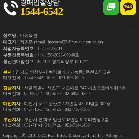
경매입찰상담
1544-6542
상호명
: 마이옥션
대표자
: 정민준 (email. lnccorp433@my-auction.co.kr)
사업자등록번호
: 127-86-29704
부동산등록번호
: 제41150-2023-00040호
통신판매업신고
: 제2011-경기의정부-0312호
본사
: 경기도 의정부시 녹양로 41 (가능동) 풍전빌딩 2층
대표전화 : 1544-6542 | 팩스 : 031-826-8923
강남지사
: 서울특별시 서초구 서초대로 347 서초크로바타워 6층
대표전화 : 02-6952-4240 | 팩스 : 02-6952-4230
대전지사
: 대전시 서구 둔산로 123번길 43, PJ빌딩 302호
대표전화 : 042-716-3445 | 팩스 : 042-716-7366
부산지사
: 부산시 연제구 법원로32번길 9 고려빌딩 2층
대표전화 : 051-714-1454 | 팩스 : 051-714-1450
Copyright ⓒ 2010 L&C Real Estate Brokerage Firm Inc. All rights