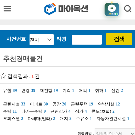
AI
챗봇
검색
사건번호
타경
추천경매물건
검색결과 :
0
건
유찰
89
변경
39
재진행
19
기각
1
매각
1
취하
1
신건
2
근린시설
33
아파트
30
공장
20
근린주택
19
숙박시설
12
주택
11
다가구주택
9
근린상가
4
상가
4
콘도(호텔)
2
오피스텔
2
다세대(빌라)
2
대지
2
주유소
1
자동차관련시설
1
정렬방법 :