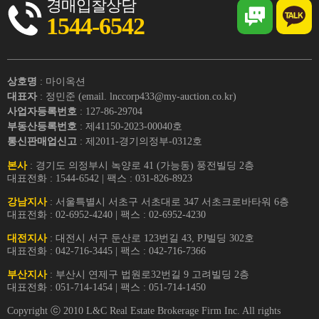
경매입찰상담
1544-6542
상호명
: 마이옥션
대표자
: 정민준 (email. lnccorp433@my-auction.co.kr)
사업자등록번호
: 127-86-29704
부동산등록번호
: 제41150-2023-00040호
통신판매업신고
: 제2011-경기의정부-0312호
본사
: 경기도 의정부시 녹양로 41 (가능동) 풍전빌딩 2층
대표전화 : 1544-6542 | 팩스 : 031-826-8923
강남지사
: 서울특별시 서초구 서초대로 347 서초크로바타워 6층
대표전화 : 02-6952-4240 | 팩스 : 02-6952-4230
대전지사
: 대전시 서구 둔산로 123번길 43, PJ빌딩 302호
대표전화 : 042-716-3445 | 팩스 : 042-716-7366
부산지사
: 부산시 연제구 법원로32번길 9 고려빌딩 2층
대표전화 : 051-714-1454 | 팩스 : 051-714-1450
Copyright ⓒ 2010 L&C Real Estate Brokerage Firm Inc. All rights