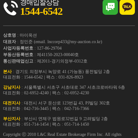
경매입찰상담
1544-6542
상호명
: 마이옥션
대표자
: 정민준 (email. lnccorp433@my-auction.co.kr)
사업자등록번호
: 127-86-29704
부동산등록번호
: 제41150-2023-00040호
통신판매업신고
: 제2011-경기의정부-0312호
본사
: 경기도 의정부시 녹양로 41 (가능동) 풍전빌딩 2층
대표전화 : 1544-6542 | 팩스 : 031-826-8923
강남지사
: 서울특별시 서초구 서초대로 347 서초크로바타워 6층
대표전화 : 02-6952-4240 | 팩스 : 02-6952-4230
대전지사
: 대전시 서구 둔산로 123번길 43, PJ빌딩 302호
대표전화 : 042-716-3445 | 팩스 : 042-716-7366
부산지사
: 부산시 연제구 법원로32번길 9 고려빌딩 2층
대표전화 : 051-714-1454 | 팩스 : 051-714-1450
Copyright ⓒ 2010 L&C Real Estate Brokerage Firm Inc. All rights