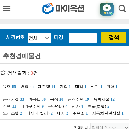
AI
챗봇
검색
사건번호
타경
추천경매물건
검색결과 :
0
건
유찰
89
변경
43
재진행
14
기각
1
매각
1
신건
3
취하
1
근린시설
33
아파트
30
공장
20
근린주택
19
숙박시설
12
주택
11
다가구주택
9
근린상가
4
상가
4
콘도(호텔)
2
오피스텔
2
다세대(빌라)
2
대지
2
주유소
1
자동차관련시설
1
정렬방법 :