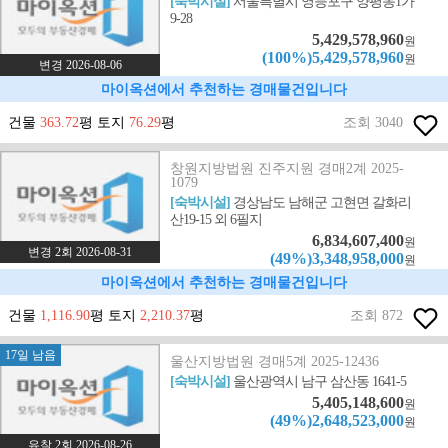
[숙박시설]
서울특별시 영등포구 양평동1가
9-28
5,429,578,960
원
(100%)5,429,578,960
원
변경 2026-08-06
마이옥션에서 추천하는 경매물건입니다
건물
363.72
평 토지
76.29
평
조회 3040
창원지방법원 진주지원 경매2계 2025-
1079
[숙박시설]
경상남도 남해군 고현면 갈화리
산19-15 외 6필지
6,834,607,400
원
변경 2회 2026-08-31
(49%)3,348,958,000
원
마이옥션에서 추천하는 경매물건입니다
건물
1,116.90
평 토지
2,210.37
평
조회 872
17일 남음
울산지방법원 경매5계 2025-12436
[숙박시설]
울산광역시 남구 삼산동 1641-5
5,405,148,600
원
(49%)2,648,523,000
원
유찰 2회 2026-08-26