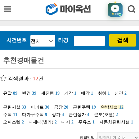
AI
챗봇
검색
사건번호
타경
추천경매물건
검색결과 :
12
건
유찰
89
변경
39
재진행
19
기각
1
매각
1
취하
1
신건
2
근린시설
33
아파트
30
공장
20
근린주택
19
숙박시설
12
주택
11
다가구주택
9
상가
4
근린상가
4
콘도(호텔)
2
오피스텔
2
다세대(빌라)
2
대지
2
주유소
1
자동차관련시설
1
정렬방법 :