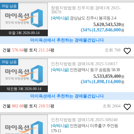
36일 남음
창원지방법원 진주지원 경매1계 2025-
30670
[숙박시설]
경상남도 진주시 봉곡동 2-4
5,620,543,520
원
(34%)1,927,846,000
원
유찰 3회 2026-09-14
마이옥션에서 추천하는 경매물건입니다
건물
576.64
평 토지
211.24
평
조회 768
36일 남음
인천지방법원 경매16계 2025-510017
[숙박시설]
인천광역시 동구 송림동 58-38
5,533,859,400
원
(34%)1,898,114,000
원
재진행 3회 2026-09-14
마이옥션에서 추천하는 경매물건입니다
건물
802.68
평 토지
210.51
평
조회 2664
인천지방법원 경매15계 2025-509240
[숙박시설]
인천광역시 미추홀구 주안동
179-11