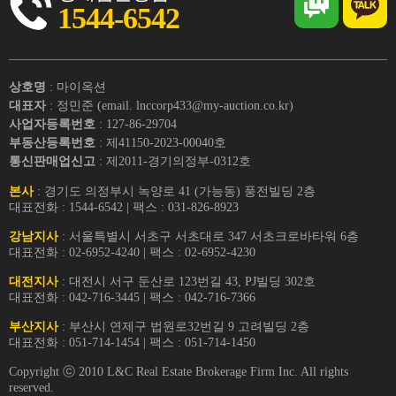
1544-6542
상호명
: 마이옥션
대표자
: 정민준 (email. lnccorp433@my-auction.co.kr)
사업자등록번호
: 127-86-29704
부동산등록번호
: 제41150-2023-00040호
통신판매업신고
: 제2011-경기의정부-0312호
본사
: 경기도 의정부시 녹양로 41 (가능동) 풍전빌딩 2층
대표전화 : 1544-6542 | 팩스 : 031-826-8923
강남지사
: 서울특별시 서초구 서초대로 347 서초크로바타워 6층
대표전화 : 02-6952-4240 | 팩스 : 02-6952-4230
대전지사
: 대전시 서구 둔산로 123번길 43, PJ빌딩 302호
대표전화 : 042-716-3445 | 팩스 : 042-716-7366
부산지사
: 부산시 연제구 법원로32번길 9 고려빌딩 2층
대표전화 : 051-714-1454 | 팩스 : 051-714-1450
Copyright ⓒ 2010 L&C Real Estate Brokerage Firm Inc. All rights
reserved.