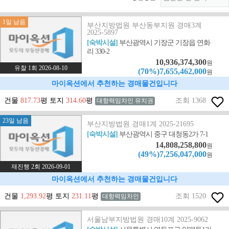
1일 남음
부산지방법원 부산동부지원 경매3계
2025-5897
[숙박시설]
부산광역시 기장군 기장읍 연화
리 330-2
10,936,374,300
원
유찰 1회 2026-08-10
(70%)7,655,462,000
원
마이옥션에서 추천하는 경매물건입니다
건물
817.73
평 토지
314.60
평
조회 1368
대항력임차인 유치권
23일 남음
부산지방법원 경매1계 2025-21695
[숙박시설]
부산광역시 중구 대청동2가 7-1
14,808,258,800
원
(49%)7,256,047,000
원
재진행 2회 2026-09-01
마이옥션에서 추천하는 경매물건입니다
건물
1,293.92
평 토지
231.11
평
조회 1520
대항력임차인
서울남부지방법원 경매10계 2025-9062