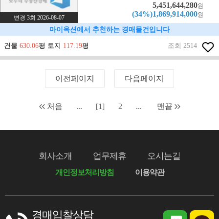
5,451,644,280
원
(34%)1,869,914,000
원
변경 3회 2026-08-07
마이옥션에서 추천하는 경매물건입니다
건물
630.06
평 토지
117.19
평
조회 2514
이전페이지
다음페이지
처음
...
[1]
2
...
맨끝
회사소개
업무제휴
오시는길
개인정보처리방침
이용약관
경매입찰상담