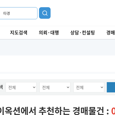
타경
지도검색
의뢰·대행
상담·컨설팅
경매
색
이옥션에서 추천하는 경매물건 :