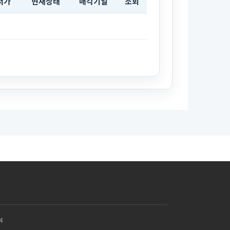
저가
현재상태
매각기일
조회
4