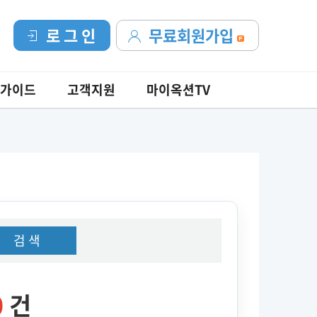
로 그 인
무료회원가입
가이드
고객지원
마이옥션TV
검 색
0
건