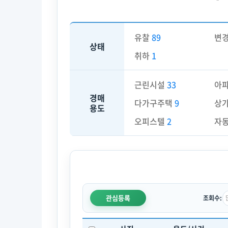
유찰
89
변
상태
취하
1
근린시설
33
아
경매
다가구주택
9
상
용도
오피스텔
2
자
관심등록
조회수: