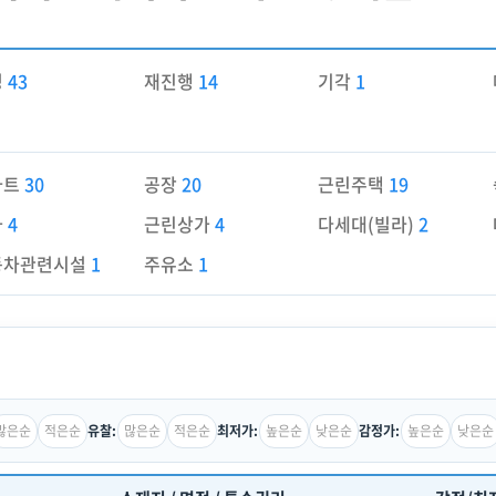
경
43
재진행
14
기각
1
파트
30
공장
20
근린주택
19
가
4
근린상가
4
다세대(빌라)
2
동차관련시설
1
주유소
1
많은순
적은순
많은순
적은순
높은순
낮은순
높은순
낮은순
유찰:
최저가:
감정가: