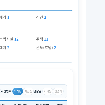
매각
1
신건
3
숙박시설
12
주택
11
대지
2
콘도(호텔)
2
오래된
최근순
가까운
먼순서
사건번호:
입찰일: