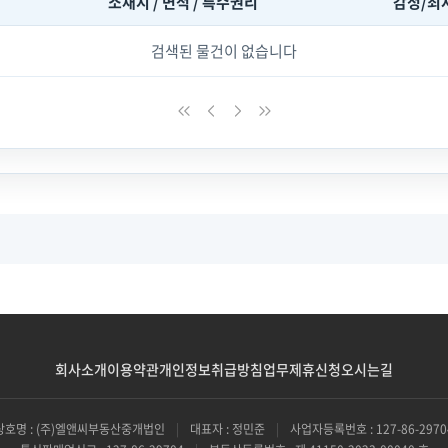
소재지 / 면적 / 특수권리
감정/최
검색된 물건이 없습니다
회사소개
이용약관
개인정보취급방침
업무제휴신청
오시는길
상호명 : (주)엘앤씨부동산중개법인
|
대표자 : 정민준
|
사업자등록번호 : 127-86-2970