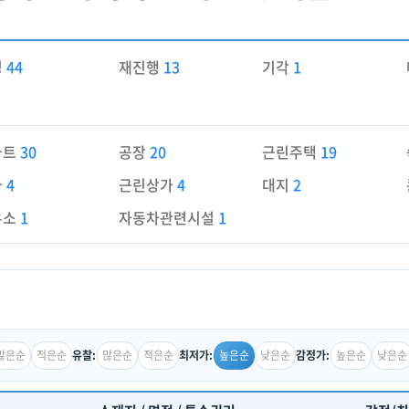
경
44
재진행
13
기각
1
파트
30
공장
20
근린주택
19
가
4
근린상가
4
대지
2
유소
1
자동차관련시설
1
많은순
적은순
많은순
적은순
높은순
낮은순
높은순
낮은순
유찰:
최저가:
감정가: