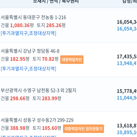
소재지 / 면적 / 특수권리
감정/
서울특별시 동대문구 전농동 1-216
16,054,3
건물
1,080.36
평 토지
285.26
평
16,054,3
[투기과열지구,조정대상지역]
서울특별시 강남구 청담동 46-8
17,435,5
건물
182.95
평 토지
70.82
평
대항력임차인
13,948,4
[투기과열지구,조정대상지역]
부산광역시 수영구 남천동 52-3 외 2필지
15,778,4
11,044,9
건물
298.66
평 토지
283.99
평
서울특별시 성동구 성수동2가 299-229
13,618,8
건물
388.98
평 토지
105.60
평
대항력임차인 임차권등기
10,895,1