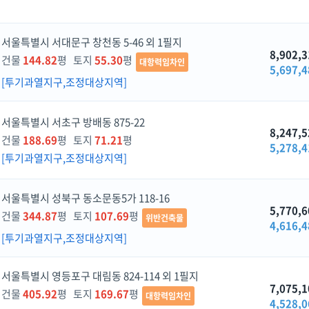
서울특별시 서대문구 창천동 5-46 외 1필지
8,902,3
건물
144.82
평 토지
55.30
평
대항력임차인
5,697,4
[투기과열지구,조정대상지역]
서울특별시 서초구 방배동 875-22
8,247,5
건물
188.69
평 토지
71.21
평
5,278,4
[투기과열지구,조정대상지역]
서울특별시 성북구 동소문동5가 118-16
5,770,6
건물
344.87
평 토지
107.69
평
위반건축물
4,616,4
[투기과열지구,조정대상지역]
서울특별시 영등포구 대림동 824-114 외 1필지
7,075,1
건물
405.92
평 토지
169.67
평
대항력임차인
4,528,0