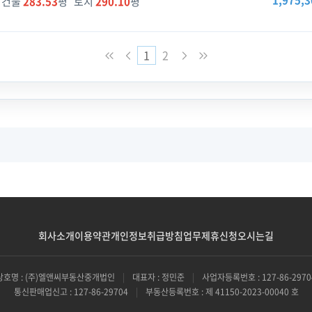
1,975,3
건물
283.53
평 토지
290.10
평
1
2
회사소개
이용약관
개인정보취급방침
업무제휴신청
오시는길
상호명 : (주)엘앤씨부동산중개법인
|
대표자 : 정민준
|
사업자등록번호 : 127-86-2970
통신판매업신고 : 127-86-29704
|
부동산등록번호 : 제 41150-2023-00040 호