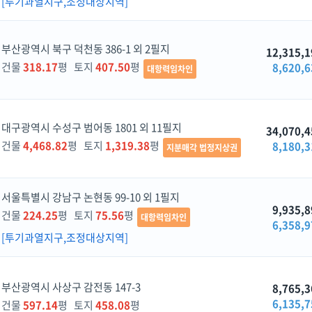
[투기과열지구,조정대상지역]
부산광역시 북구 덕천동 386-1 외 2필지
12,315,1
건물
318.17
평 토지
407.50
평
8,620,6
대항력임차인
대구광역시 수성구 범어동 1801 외 11필지
34,070,4
건물
4,468.82
평 토지
1,319.38
평
8,180,3
지분매각 법정지상권
서울특별시 강남구 논현동 99-10 외 1필지
9,935,8
건물
224.25
평 토지
75.56
평
대항력임차인
6,358,9
[투기과열지구,조정대상지역]
부산광역시 사상구 감전동 147-3
8,765,3
6,135,7
건물
597.14
평 토지
458.08
평