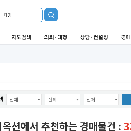
타경
지도검색
의뢰·대행
상담·컨설팅
경매
색
옥션에서 추천하는 경매물건 :
3