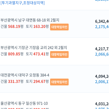
[투기과열지구,조정대상지역]
부산광역시 남구 대연동 68-18 외 2필지
6,342,4
건물
568.19
평 토지
163.20
평
2,175,4
대항력임차인
부산광역시 기장군 기장읍 교리 242 외 2필지
4,217,7
건물
809.85
평 토지
473.41
평
2,066,6
대항력임차인
대전광역시 대덕구 오정동 384-4
4,094,2
건물
331.37
평 토지
294.67
평
2,006,1
대항력임차인
울산광역시 동구 일산동 971-10
4,031,2