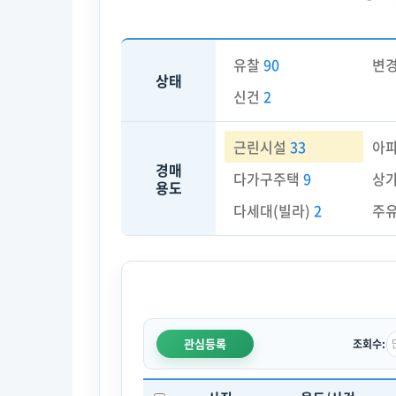
유찰
90
변
상태
신건
2
근린시설
33
아
경매
다가구주택
9
상
용도
다세대(빌라)
2
주
관심등록
조회수: