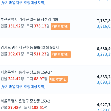
[투기과열지구,조정대상지역]
부산광역시 기장군 일광읍 삼성리 709
7,787,8
건물
151.92
평 토지
378.13
평
3,816,0
대항력임차인
경기도 광주시 신현동 696-13 외 5필지
6,680,4
건물
202.07
평 토지
511.23
평
3,273,3
대항력임차인
서울특별시 동작구 상도동 159-27
4,833,2
건물
241.42
평 토지
68.97
평
대항력임차인
3,093,3
[투기과열지구,조정대상지역]
서울특별시 은평구 증산동 159-2
4,927,7
건물
87.48
평 토지
108.51
평
2,523,0