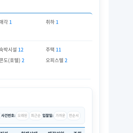
매각
1
취하
1
숙박시설
12
주택
11
콘도(호텔)
2
오피스텔
2
오래된
최근순
가까운
먼순서
사건번호:
입찰일: