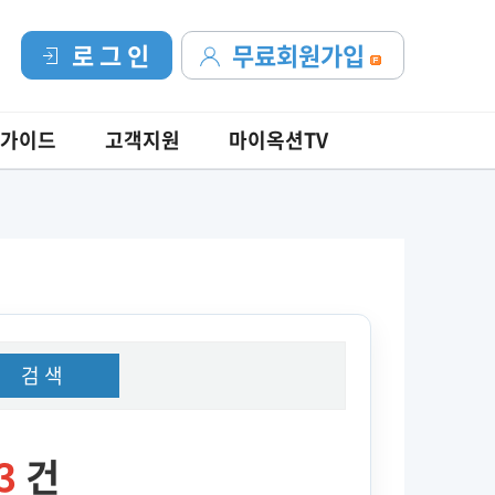
로 그 인
무료회원가입
가이드
고객지원
마이옥션TV
검 색
3
건