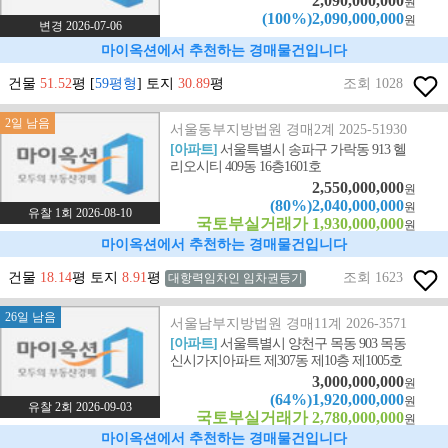
2,090,000,000
원
(100%)2,090,000,000
원
변경 2026-07-06
마이옥션에서 추천하는 경매물건입니다
건물
51.52
평 [
59평형
] 토지
30.89
평
조회 1028
2일 남음
서울동부지방법원 경매2계 2025-51930
[아파트]
서울특별시 송파구 가락동 913 헬
리오시티 409동 16층1601호
2,550,000,000
원
(80%)2,040,000,000
원
유찰 1회 2026-08-10
국토부실거래가 1,930,000,000
원
마이옥션에서 추천하는 경매물건입니다
건물
18.14
평 토지
8.91
평
조회 1623
대항력임차인 임차권등기
26일 남음
서울남부지방법원 경매11계 2026-3571
[아파트]
서울특별시 양천구 목동 903 목동
신시가지아파트 제307동 제10층 제1005호
3,000,000,000
원
(64%)1,920,000,000
원
유찰 2회 2026-09-03
국토부실거래가 2,780,000,000
원
마이옥션에서 추천하는 경매물건입니다