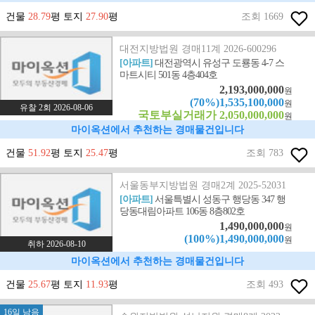
건물
28.79
평 토지
27.90
평
조회 1669
대전지방법원 경매11계 2026-600296
[아파트]
대전광역시 유성구 도룡동 4-7 스
마트시티 501동 4층404호
2,193,000,000
원
(70%)1,535,100,000
원
유찰 2회 2026-08-06
국토부실거래가 2,050,000,000
원
마이옥션에서 추천하는 경매물건입니다
건물
51.92
평 토지
25.47
평
조회 783
서울동부지방법원 경매2계 2025-52031
[아파트]
서울특별시 성동구 행당동 347 행
당동대림아파트 106동 8층802호
1,490,000,000
원
(100%)1,490,000,000
원
취하 2026-08-10
마이옥션에서 추천하는 경매물건입니다
건물
25.67
평 토지
11.93
평
조회 493
16일 남음