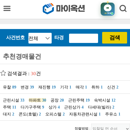
AI
챗봇
검색
사건번호
타경
추천경매물건
검색결과 :
30
건
유찰
89
변경
39
재진행
19
기각
1
매각
1
취하
1
신건
2
근린시설
33
아파트
30
공장
20
근린주택
19
숙박시설
12
주택
11
다가구주택
9
상가
4
근린상가
4
다세대(빌라)
2
대지
2
콘도(호텔)
2
오피스텔
2
자동차관련시설
1
주유소
1
정렬방법 :