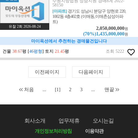
수원지방법원 성남지원 경매8계 2022-
58150
[아파트]
경기도 성남시 분당구 양현로 220,
1002동 4층402호 (이매동,이매촌삼성아파
트)
유찰 2회 2026-08-24
2,050,000,000
원
(70%)1,435,000,000
원
마이옥션에서 추천하는 경매물건입니다
건물
38.67
평 [
46평형
] 토지
21.45
평
조회 5222
이전페이지
다음페이지
처음
...
[1]
2
3
...
맨끝
회사소개
업무제휴
오시는길
개인정보처리방침
이용약관