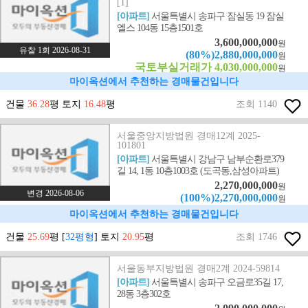
[1]
[아파트]
서울특별시 송파구 잠실동 19 잠실
엘스 104동 15층1501호
3,600,000,000
원
유찰 1회 2026-08-31
(80%)2,880,000,000
원
국토부실거래가 4,030,000,000
원
마이옥션에서 추천하는 경매물건입니다
건물
36.28
평 토지
16.48
평
조회 1140
서울중앙지방법원 경매12계 2025-
101801
[아파트]
서울특별시 강남구 남부순환로379
길 14, 1동 10층1003호 (도곡동,삼성아파트)
2,270,000,000
원
변경 2026-08-06
(100%)2,270,000,000
원
마이옥션에서 추천하는 경매물건입니다
건물
25.69
평 [
32평형
] 토지
20.95
평
조회 1746
서울동부지방법원 경매2계 2024-59814
[아파트]
서울특별시 송파구 오금로35길 17,
28동 3층302호