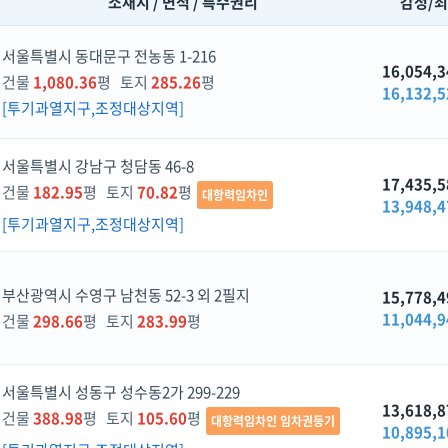
소재지 / 면적 / 특수권리
감정/
서울특별시 동대문구 전농동 1-216
16,054,3
건물
1,080.36
평 토지
285.26
평
16,132,5
[투기과열지구,조정대상지역]
서울특별시 강남구 청담동 46-8
17,435,5
건물
182.95
평 토지
70.82
평
대항력임차인
13,948,4
[투기과열지구,조정대상지역]
부산광역시 수영구 남천동 52-3 외 2필지
15,778,4
11,044,9
건물
298.66
평 토지
283.99
평
서울특별시 성동구 성수동2가 299-229
13,618,8
건물
388.98
평 토지
105.60
평
대항력임차인 임차권등기
10,895,1