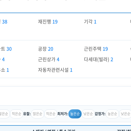
경
38
재진행
19
기각
1
파트
30
공장
20
근린주택
19
가
4
근린상가
4
다세대(빌라)
2
유소
1
자동차관련시설
1
많은순
적은순
많은순
적은순
높은순
낮은순
높은순
낮은순
유찰:
최저가:
감정가: