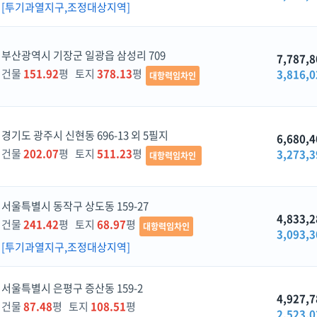
[투기과열지구,조정대상지역]
부산광역시 기장군 일광읍 삼성리 709
7,787,8
건물
151.92
평 토지
378.13
평
3,816,0
대항력임차인
경기도 광주시 신현동 696-13 외 5필지
6,680,4
건물
202.07
평 토지
511.23
평
3,273,3
대항력임차인
서울특별시 동작구 상도동 159-27
4,833,2
건물
241.42
평 토지
68.97
평
대항력임차인
3,093,3
[투기과열지구,조정대상지역]
서울특별시 은평구 증산동 159-2
4,927,7
건물
87.48
평 토지
108.51
평
2,523,0