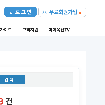
로 그 인
무료회원가입
가이드
고객지원
마이옥션TV
검 색
3
건