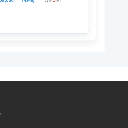
08,000
(49%)
입찰
5
일전
4