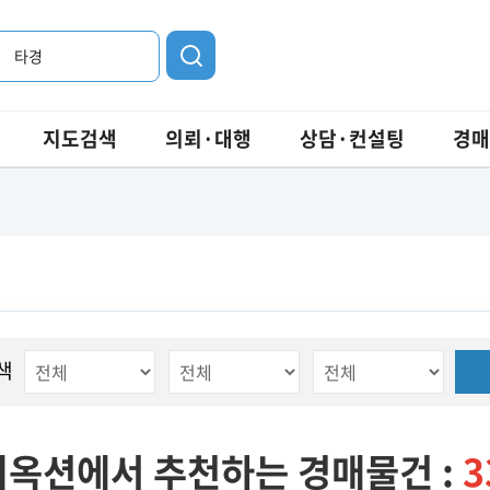
타경
지도검색
의뢰·대행
상담·컨설팅
경매
색
옥션에서 추천하는 경매물건 :
3