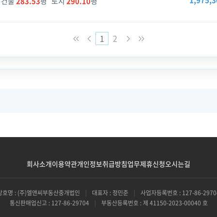
1,975,3
건물
283.53
평 토지
290.10
평
1
2
회사소개
이용약관
개인정보취급방침
업무제휴신청
오시는길
상호명 : (주)엘앤씨부동산중개법인
|
대표자 : 정민준
|
사업자등록번호 : 127-86-2970
통신판매업신고 : 127-86-29704
|
부동산등록번호 : 제 41150-2023-00040 호