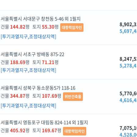
서울특별시 서대문구 창천동 5-46 외 1필지
8,902,3
건물
144.82
평 토지
55.30
평
대항력임차인
5,697,4
[투기과열지구,조정대상지역]
서울특별시 서초구 방배동 875-22
8,247,5
건물
188.69
평 토지
71.21
평
5,278,4
[투기과열지구,조정대상지역]
서울특별시 성북구 동소문동5가 118-16
5,770,6
건물
344.87
평 토지
107.69
평
위반건축물
4,616,4
[투기과열지구,조정대상지역]
서울특별시 영등포구 대림동 824-114 외 1필지
7,075,1
건물
405.92
평 토지
169.67
평
대항력임차인
4,528,0