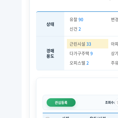
유찰
90
변
상태
신건
2
근린시설
33
아
경매
다가구주택
9
상
용도
오피스텔
2
주
관심등록
조회수: