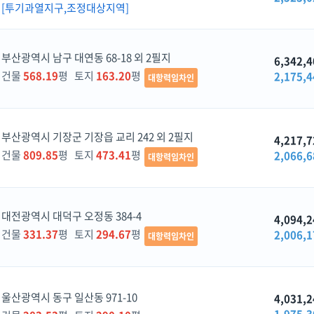
[투기과열지구,조정대상지역]
부산광역시 남구 대연동 68-18 외 2필지
6,342,4
건물
568.19
평 토지
163.20
평
2,175,4
대항력임차인
부산광역시 기장군 기장읍 교리 242 외 2필지
4,217,7
건물
809.85
평 토지
473.41
평
2,066,6
대항력임차인
대전광역시 대덕구 오정동 384-4
4,094,2
건물
331.37
평 토지
294.67
평
2,006,1
대항력임차인
울산광역시 동구 일산동 971-10
4,031,2