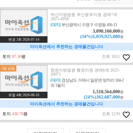
부산지방법원 부산동부지원 경매7계
2025-4958
[대지]
부산광역시 수영구 수영동 456-13
3,090,160,000
원
(34%)1,059,925,000
원
변경 3회 2026-07-14
마이옥션에서 추천하는 경매물건입니다
토지
87.36
평
조회 1852
2일 남음
창원지방법원 통영지원 경매6계 2025-
20971
[대지]
경상남도 거제시 일운면 망치리 104-2
외 1필지
1,510,564,000
원
유찰 4회 2026-08-10
(24%)362,687,000
원
마이옥션에서 추천하는 경매물건입니다
토지
430.76
평
조회 1239