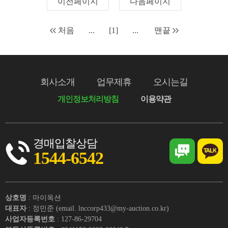
이전페이지
다음페이지
처음
...
[1]
...
맨끝
회사소개
업무제휴
오시는길
개인정보처리방침
이용약관
경매입찰상담
1544-6542
상호명
: 마이옥션
대표자
: 정민준 (email. lnccorp433@my-auction.co.kr)
사업자등록번호
: 127-86-29704