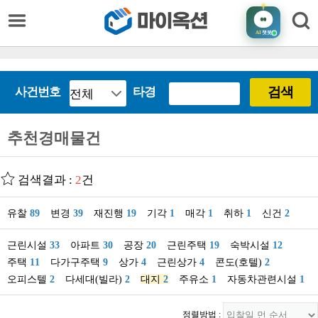
AI
챗봇
검색
사건번호
타경
추천경매물건
검색결과 :
2
건
유찰
89
변경
39
재진행
19
기각
1
매각
1
취하
1
신건
2
근린시설
33
아파트
30
공장
20
근린주택
19
숙박시설
12
주택
11
다가구주택
9
상가
4
근린상가
4
콘도(호텔)
2
오피스텔
2
다세대(빌라)
2
대지
2
주유소
1
자동차관련시설
1
정렬방법 :