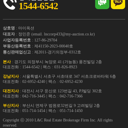
1544-6542
상호명
: 마이옥션
대표자
: 정민준 (email. lnccorp433@my-auction.co.kr)
사업자등록번호
: 127-86-29704
부동산등록번호
: 제41150-2023-00040호
통신판매업신고
: 제2011-경기의정부-0312호
본사
: 경기도 의정부시 녹양로 41 (가능동) 풍전빌딩 2층
대표전화 : 1544-6542 | 팩스 : 031-826-8923
강남지사
: 서울특별시 서초구 서초대로 347 서초크로바타워 6층
대표전화 : 02-6952-4240 | 팩스 : 02-6952-4230
대전지사
: 대전시 서구 둔산로 123번길 43, PJ빌딩 302호
대표전화 : 042-716-3445 | 팩스 : 042-716-7366
부산지사
: 부산시 연제구 법원로32번길 9 고려빌딩 2층
대표전화 : 051-714-1454 | 팩스 : 051-714-1450
Copyright ⓒ 2010 L&C Real Estate Brokerage Firm Inc. All rights
reserved.