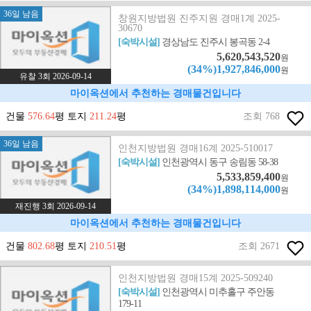
36일 남음
창원지방법원 진주지원 경매1계 2025-
30670
[숙박시설]
경상남도 진주시 봉곡동 2-4
5,620,543,520
원
(34%)1,927,846,000
원
유찰 3회 2026-09-14
마이옥션에서 추천하는 경매물건입니다
건물
576.64
평 토지
211.24
평
조회 768
36일 남음
인천지방법원 경매16계 2025-510017
[숙박시설]
인천광역시 동구 송림동 58-38
5,533,859,400
원
(34%)1,898,114,000
원
재진행 3회 2026-09-14
마이옥션에서 추천하는 경매물건입니다
건물
802.68
평 토지
210.51
평
조회 2671
인천지방법원 경매15계 2025-509240
[숙박시설]
인천광역시 미추홀구 주안동
179-11