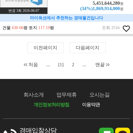
5,451,644,280
원
(34%)1,869,914,000
원
변경 3회 2026-08-07
마이옥션에서 추천하는 경매물건입니다
건물
630.06
평 토지
117.19
평
조회 2516
이전페이지
다음페이지
처음
...
[1]
2
...
맨끝
회사소개
업무제휴
오시는길
개인정보처리방침
이용약관
경매입찰상담