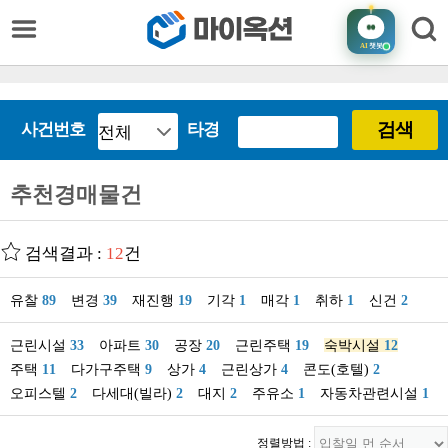
AI
챗봇
검색
사건번호
타경
추천경매물건
검색결과 :
12
건
유찰
89
변경
39
재진행
19
기각
1
매각
1
취하
1
신건
2
근린시설
33
아파트
30
공장
20
근린주택
19
숙박시설
12
주택
11
다가구주택
9
상가
4
근린상가
4
콘도(호텔)
2
오피스텔
2
다세대(빌라)
2
대지
2
주유소
1
자동차관련시설
1
정렬방법 :