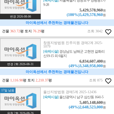
[숙박시설]
서울특별시 영등포구 양평동1가
9-28
5,429,578,960
원
(100%)5,429,578,960
원
변경 2026-08-06
마이옥션에서 추천하는 경매물건입니다
건물
363.72
평 토지
76.29
평
조회 3042
창원지방법원 진주지원 경매2계 2025-
1079
[숙박시설]
경상남도 남해군 고현면 갈화리
산19-15 외 6필지
6,834,607,400
원
변경 2회 2026-08-31
(49%)3,348,958,000
원
마이옥션에서 추천하는 경매물건입니다
건물
1,116.90
평 토지
2,210.37
평
조회 875
17일 남음
울산지방법원 경매5계 2025-12436
[숙박시설]
울산광역시 남구 삼산동 1641-5
5,405,148,600
원
(49%)2,648,523,000
원
유찰 2회 2026-08-26