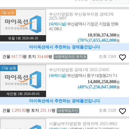
1일 남음
부산지방법원 부산동부지원 경매3계
2025-5897
[숙박시설]
부산광역시 기장군 기장읍 연화
리 330-2
10,936,374,300
원
유찰 1회 2026-08-10
(70%)7,655,462,000
원
마이옥션에서 추천하는 경매물건입니다
건물
817.73
평 토지
314.60
평
조회 1369
대항력임차인 유치권
23일 남음
부산지방법원 경매1계 2025-21695
[숙박시설]
부산광역시 중구 대청동2가 7-1
14,808,258,800
원
(49%)7,256,047,000
원
재진행 2회 2026-09-01
마이옥션에서 추천하는 경매물건입니다
건물
1,293.92
평 토지
231.11
평
조회 1520
대항력임차인
서울남부지방법원 경매10계 2025-9062