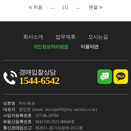
처음
...
[1]
...
맨끝
회사소개
업무제휴
오시는길
개인정보처리방침
이용약관
경매입찰상담
1544-6542
상호명
: 마이옥션
대표자
: 정민준 (email. lnccorp433@my-auction.co.kr)
사업자등록번호
: 127-86-29704
부동산등록번호
: 제41150-2023-00040호
통신판매업신고
: 제2011-경기의정부-0312호