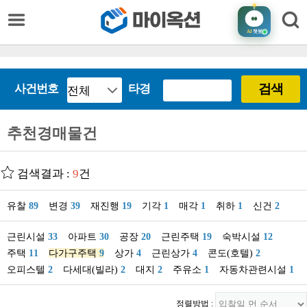
AI
챗봇
검색
사건번호
타경
추천경매물건
검색결과 :
9
건
유찰
89
변경
39
재진행
19
기각
1
매각
1
취하
1
신건
2
근린시설
33
아파트
30
공장
20
근린주택
19
숙박시설
12
주택
11
다가구주택
9
상가
4
근린상가
4
콘도(호텔)
2
오피스텔
2
다세대(빌라)
2
대지
2
주유소
1
자동차관련시설
1
정렬방법 :