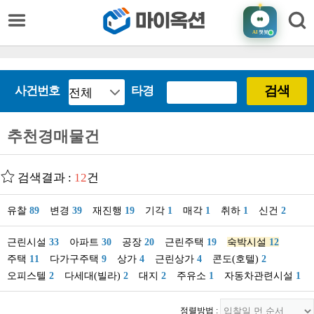
AI
챗봇
검색
사건번호
타경
추천경매물건
검색결과 :
12
건
유찰
89
변경
39
재진행
19
기각
1
매각
1
취하
1
신건
2
근린시설
33
아파트
30
공장
20
근린주택
19
숙박시설
12
주택
11
다가구주택
9
상가
4
근린상가
4
콘도(호텔)
2
오피스텔
2
다세대(빌라)
2
대지
2
주유소
1
자동차관련시설
1
정렬방법 :