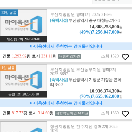
23일 남음
부산지방법원 경매1계 2025-21695
[숙박시설]
부산광역시 중구 대청동2가 7-1
14,808,258,800
원
(49%)7,256,047,000
원
재진행 2회 2026-09-01
마이옥션에서 추천하는 경매물건입니다
건물
1,293.92
평 토지
231.11
평
조회 1520
대항력임차인
1일 남음
부산지방법원 부산동부지원 경매3계
2025-5897
[숙박시설]
부산광역시 기장군 기장읍 연화
리 330-2
10,936,374,300
원
유찰 1회 2026-08-10
(70%)7,655,462,000
원
마이옥션에서 추천하는 경매물건입니다
건물
817.73
평 토지
314.60
평
조회 1369
대항력임차인 유치권
창원지방법원 진주지원 경매2계 2025-
1079