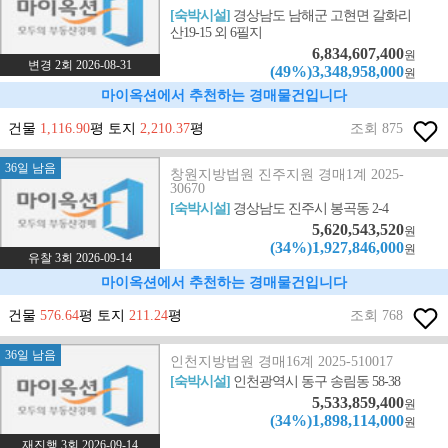
[숙박시설]
경상남도 남해군 고현면 갈화리
산19-15 외 6필지
6,834,607,400
원
변경 2회 2026-08-31
(49%)3,348,958,000
원
마이옥션에서 추천하는 경매물건입니다
건물
1,116.90
평 토지
2,210.37
평
조회 875
36일 남음
창원지방법원 진주지원 경매1계 2025-
30670
[숙박시설]
경상남도 진주시 봉곡동 2-4
5,620,543,520
원
(34%)1,927,846,000
원
유찰 3회 2026-09-14
마이옥션에서 추천하는 경매물건입니다
건물
576.64
평 토지
211.24
평
조회 768
36일 남음
인천지방법원 경매16계 2025-510017
[숙박시설]
인천광역시 동구 송림동 58-38
5,533,859,400
원
(34%)1,898,114,000
원
재진행 3회 2026-09-14