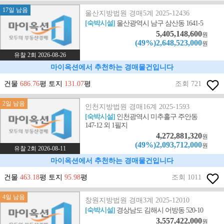
17일 남음
울산지방법원 경매5계 2025-12436
[숙박시설]
울산광역시 남구 삼산동 1641-5
5,405,148,600
원
(49%)2,648,523,000
원
유찰 2회 2026-08-26
마이옥션에서 추천하는 경매물건입니다
건물
686.76
평 토지
131.07
평
조회 721
2일 남음
인천지방법원 경매16계 2025-1593
[숙박시설]
인천광역시 미추홀구 주안동
147-12 외 1필지
4,272,881,320
원
(49%)2,093,712,000
원
유찰 2회 2026-08-11
마이옥션에서 추천하는 경매물건입니다
건물
463.18
평 토지
95.98
평
조회 1011
4일 남음
창원지방법원 경매3계 2025-12010
[숙박시설]
경상남도 김해시 어방동 520-10
3,557,422,000
원