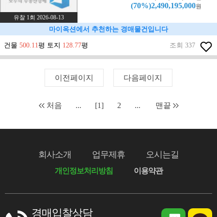
(70%)2,490,195,000
원
유찰 1회 2026-08-13
마이옥션에서 추천하는 경매물건입니다
건물
500.11
평 토지
128.77
평
조회 337
이전페이지
다음페이지
처음
...
[1]
2
...
맨끝
회사소개
업무제휴
오시는길
개인정보처리방침
이용약관
경매입찰상담