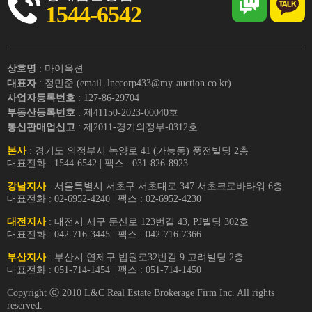
1544-6542
상호명
: 마이옥션
대표자
: 정민준 (email. lnccorp433@my-auction.co.kr)
사업자등록번호
: 127-86-29704
부동산등록번호
: 제41150-2023-00040호
통신판매업신고
: 제2011-경기의정부-0312호
본사
: 경기도 의정부시 녹양로 41 (가능동) 풍전빌딩 2층
대표전화 : 1544-6542 | 팩스 : 031-826-8923
강남지사
: 서울특별시 서초구 서초대로 347 서초크로바타워 6층
대표전화 : 02-6952-4240 | 팩스 : 02-6952-4230
대전지사
: 대전시 서구 둔산로 123번길 43, PJ빌딩 302호
대표전화 : 042-716-3445 | 팩스 : 042-716-7366
부산지사
: 부산시 연제구 법원로32번길 9 고려빌딩 2층
대표전화 : 051-714-1454 | 팩스 : 051-714-1450
Copyright ⓒ 2010 L&C Real Estate Brokerage Firm Inc. All rights
reserved.