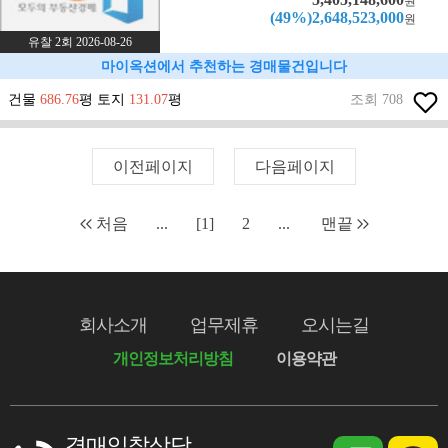
원
(49%)2,648,523,000
원
유찰 2회 2026-08-26
마이옥션에서 추천하는 경매물건입니다
건물
686.76
평 토지
131.07
평
조회 708
이전페이지
다음페이지
처음
...
[1]
2
...
맨끝
회사소개
업무제휴
오시는길
개인정보처리방침
이용약관
경매입찰상담