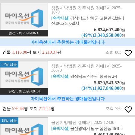
창원지방법원 진주지원 경매2계 2025-
1079
[숙박시설]
경상남도 남해군 고현면 갈화리
산19-15 외 6필지
6,834,607,400
원
변경 2회 2026-08-31
(49%)3,348,958,000
원
마이옥션에서 추천하는 경매물건입니다
건물
1,116.90
평 토지
2,210.37
평
조회 863
37일 남음
창원지방법원 진주지원 경매1계 2025-
30670
[숙박시설]
경상남도 진주시 봉곡동 2-4
5,620,543,520
원
(34%)1,927,846,000
원
유찰 3회 2026-09-14
마이옥션에서 추천하는 경매물건입니다
건물
576.64
평 토지
211.24
평
조회 750
18일 남음
울산지방법원 경매5계 2025-12436
[숙박시설]
울산광역시 남구 삼산동 1641-5
5,405,148,600