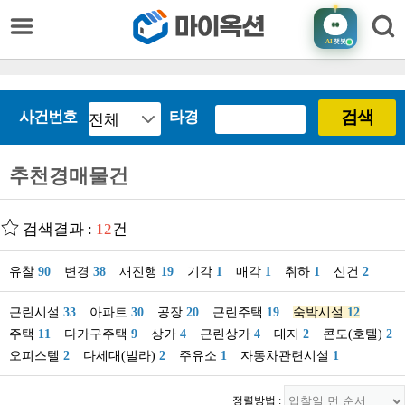
AI
챗봇
검색
사건번호
타경
추천경매물건
검색결과 :
12
건
유찰
90
변경
38
재진행
19
기각
1
매각
1
취하
1
신건
2
근린시설
33
아파트
30
공장
20
근린주택
19
숙박시설
12
주택
11
다가구주택
9
상가
4
근린상가
4
대지
2
콘도(호텔)
2
오피스텔
2
다세대(빌라)
2
주유소
1
자동차관련시설
1
정렬방법 :