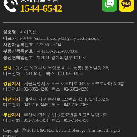
1544-6542
상호명
: 마이옥션
대표자
: 정민준 (email. lnccorp433@my-auction.co.kr)
사업자등록번호
: 127-86-29704
부동산등록번호
: 제41150-2023-00040호
통신판매업신고
: 제2011-경기의정부-0312호
본사
: 경기도 의정부시 녹양로 41 (가능동) 풍전빌딩 2층
대표전화 : 1544-6542 | 팩스 : 031-826-8923
강남지사
: 서울특별시 서초구 서초대로 347 서초크로바타워 6층
대표전화 : 02-6952-4240 | 팩스 : 02-6952-4230
대전지사
: 대전시 서구 둔산로 123번길 43, PJ빌딩 302호
대표전화 : 042-716-3445 | 팩스 : 042-716-7366
부산지사
: 부산시 연제구 법원로32번길 9 고려빌딩 2층
대표전화 : 051-714-1454 | 팩스 : 051-714-1450
Copyright ⓒ 2010 L&C Real Estate Brokerage Firm Inc. All rights
reserved.