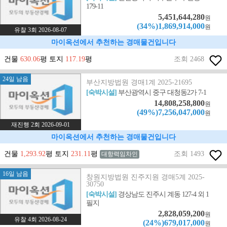
179-11
5,451,644,280
원
(34%)1,869,914,000
원
유찰 3회 2026-08-07
마이옥션에서 추천하는 경매물건입니다
건물
630.06
평 토지
117.19
평
조회 2468
24일 남음
부산지방법원 경매1계 2025-21695
[숙박시설]
부산광역시 중구 대청동2가 7-1
14,808,258,800
원
(49%)7,256,047,000
원
재진행 2회 2026-09-01
마이옥션에서 추천하는 경매물건입니다
건물
1,293.92
평 토지
231.11
평
조회 1493
대항력임차인
16일 남음
창원지방법원 진주지원 경매5계 2025-
30750
[숙박시설]
경상남도 진주시 계동 127-4 외 1
필지
2,828,059,200
원
유찰 4회 2026-08-24
(24%)679,017,000
원