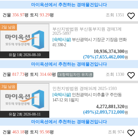
마이옥션에서 추천하는 경매물건입니다
건물
356.97
평 토지
93.29
평
조회 1351
2일 남음
부산지방법원 부산동부지원 경매3계
2025-5897
[숙박시설]
부산광역시 기장군 기장읍 연화
리 330-2
10,936,374,300
원
유찰 1회 2026-08-10
(70%)7,655,462,000
원
마이옥션에서 추천하는 경매물건입니다
건물
817.73
평 토지
314.60
평
조회 1330
대항력임차인 유치권
3일 남음
인천지방법원 경매16계 2025-1593
[숙박시설]
인천광역시 미추홀구 주안동
147-12 외 1필지
4,272,881,320
원
(49%)2,093,712,000
원
유찰 2회 2026-08-11
마이옥션에서 추천하는 경매물건입니다
건물
463.18
평 토지
95.98
평
조회 974