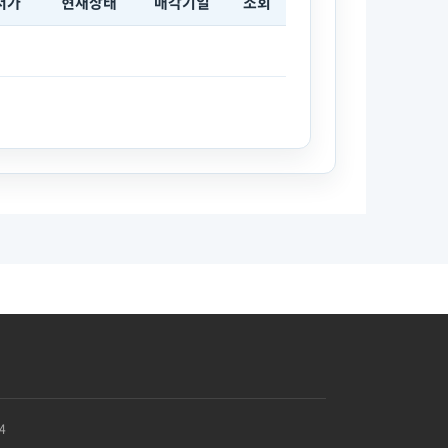
저가
현재상태
매각기일
조회
4