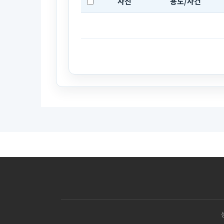
사진
용도/사건