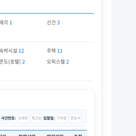
매각
1
신건
3
숙박시설
12
주택
11
콘도(호텔)
2
오피스텔
2
오래된
최근순
가까운
먼순서
사건번호:
입찰일: