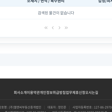
소재지 / 면적 / 특수권리
감정/최
검색된 물건이 없습니다
회사소개
이용약관
개인정보취급방침
업무제휴신청
오시는길
상호명 : (주)엘앤씨부동산중개법인
|
대표자 : 정민준
|
사업자등록번호 : 127-86-2970