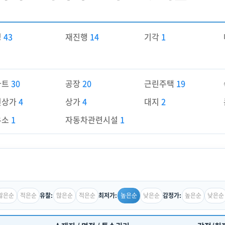
경
43
재진행
14
기각
1
파트
30
공장
20
근린주택
19
린상가
4
상가
4
대지
2
유소
1
자동차관련시설
1
많은순
적은순
많은순
적은순
높은순
낮은순
높은순
낮은순
유찰:
최저가:
감정가: