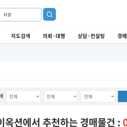
타경
지도검색
의뢰·대행
상담·컨설팅
경매
색
이옥션에서 추천하는 경매물건 :