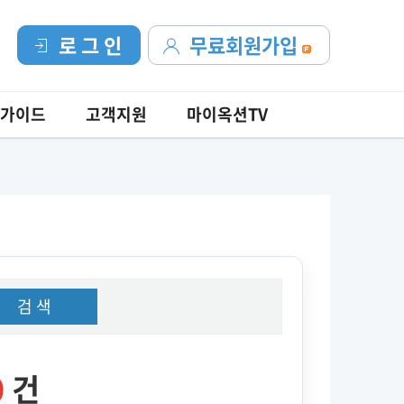
로 그 인
무료회원가입
가이드
고객지원
마이옥션TV
검 색
0
건