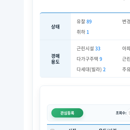
유찰
89
변
상태
취하
1
근린시설
33
아
경매
다가구주택
9
근
용도
다세대(빌라)
2
주
관심등록
조회수: