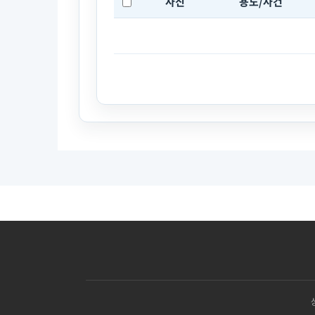
사진
용도/사건