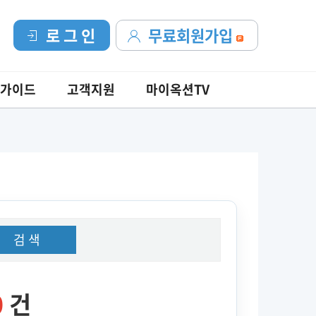
로 그 인
무료회원가입
가이드
고객지원
마이옥션TV
검 색
0
건