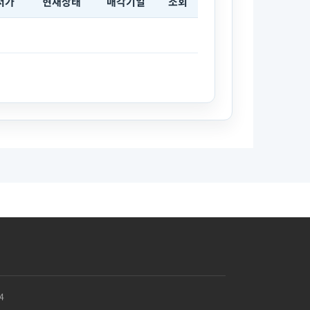
저가
현재상태
매각기일
조회
4