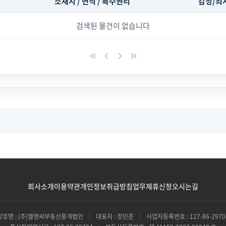
소재지 / 면적 / 특수권리
감정/최
검색된 물건이 없습니다
회사소개
이용약관
개인정보취급방침
업무제휴신청
오시는길
상호명 : (주)엘앤씨부동산중개법인
|
대표자 : 정민준
|
사업자등록번호 : 127-86-2970