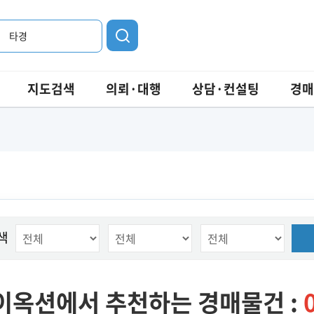
타경
지도검색
의뢰·대행
상담·컨설팅
경매
색
이옥션에서 추천하는 경매물건 :