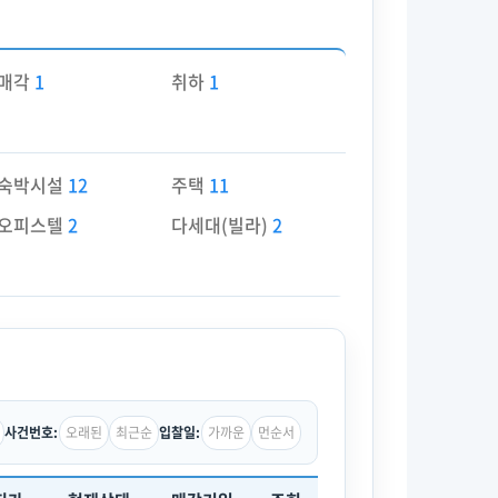
매각
1
취하
1
숙박시설
12
주택
11
오피스텔
2
다세대(빌라)
2
오래된
최근순
가까운
먼순서
사건번호:
입찰일: