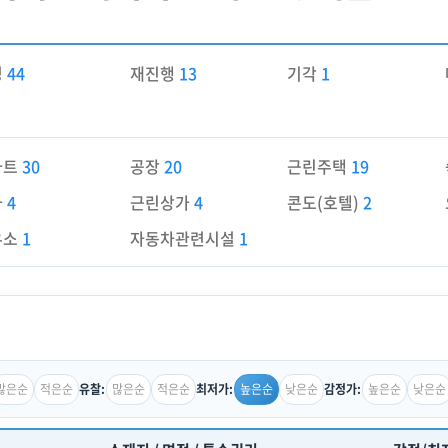
경
44
재진행
13
기각
1
파트
30
공장
20
근린주택
19
가
4
근린상가
4
콘도(호텔)
2
유소
1
자동차관련시설
1
많은순
적은순
많은순
적은순
높은순
낮은순
높은순
낮은순
유찰:
최저가:
감정가: