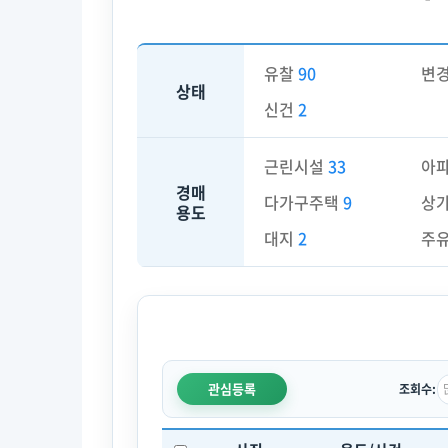
유찰
90
변
상태
신건
2
근린시설
33
아
경매
다가구주택
9
상
용도
대지
2
주
관심등록
조회수: