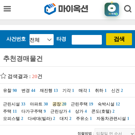
AI
챗봇
검색
사건번호
타경
추천경매물건
검색결과 :
20
건
유찰
90
변경
44
재진행
13
기각
1
매각
1
취하
1
신건
2
근린시설
33
아파트
30
공장
20
근린주택
19
숙박시설
12
주택
11
다가구주택
9
근린상가
4
상가
4
콘도(호텔)
2
오피스텔
2
다세대(빌라)
2
대지
2
주유소
1
자동차관련시설
1
정렬방법 :