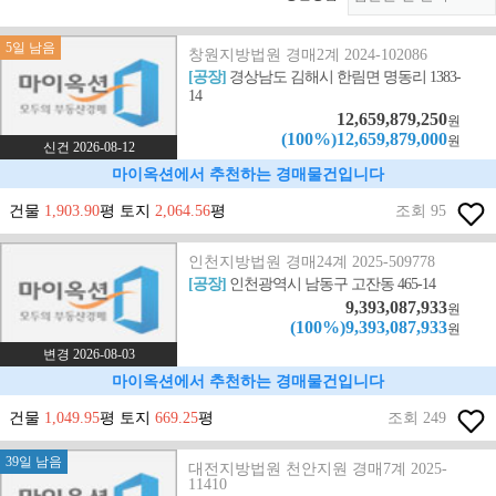
5일 남음
창원지방법원 경매2계 2024-102086
[공장]
경상남도 김해시 한림면 명동리 1383-
14
12,659,879,250
원
(100%)12,659,879,000
원
신건 2026-08-12
마이옥션에서 추천하는 경매물건입니다
건물
1,903.90
평 토지
2,064.56
평
조회 95
인천지방법원 경매24계 2025-509778
[공장]
인천광역시 남동구 고잔동 465-14
9,393,087,933
원
(100%)9,393,087,933
원
변경 2026-08-03
마이옥션에서 추천하는 경매물건입니다
건물
1,049.95
평 토지
669.25
평
조회 249
39일 남음
대전지방법원 천안지원 경매7계 2025-
11410