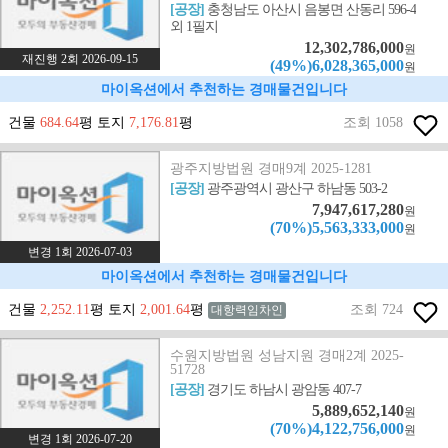
[공장]
충청남도 아산시 음봉면 산동리 596-4
외 1필지
12,302,786,000
원
재진행 2회 2026-09-15
(49%)6,028,365,000
원
마이옥션에서 추천하는 경매물건입니다
건물
684.64
평 토지
7,176.81
평
조회 1058
광주지방법원 경매9계 2025-1281
[공장]
광주광역시 광산구 하남동 503-2
7,947,617,280
원
(70%)5,563,333,000
원
변경 1회 2026-07-03
마이옥션에서 추천하는 경매물건입니다
건물
2,252.11
평 토지
2,001.64
평
조회 724
대항력임차인
수원지방법원 성남지원 경매2계 2025-
51728
[공장]
경기도 하남시 광암동 407-7
5,889,652,140
원
(70%)4,122,756,000
원
변경 1회 2026-07-20