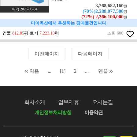
3,268,682,160
원
매각 2026-08-04
(70%)2,288,077,500
원
(72%) 2,366,100,000
원
마이옥션에서 추천하는 경매물건입니다
건물
812.85
평 토지
7,223.10
평
조회 606
이전페이지
다음페이지
처음
...
[1]
2
...
맨끝
회사소개
업무제휴
오시는길
개인정보처리방침
이용약관