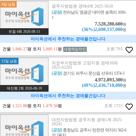
4일 남음
광주지방법원 경매4계 2025-5610
[공장]
전라남도 영광군 대마면 송죽리 1016-
1
7,528,280,600
원
(36%)2,698,137,000
원
유찰 4회 2026-08-11
마이옥션에서 추천하는 경매물건입니다
건물
1,846.27
평 토지
5,000.11
평
조회 793
대항력임차인
12일 남음
의정부지방법원 고양지원 경매10계
2025-62201
[공장]
경기도 파주시 문산읍 선유리 1374-3
4,972,893,300
원
(49%)2,436,718,000
원
재진행 2회 2026-08-19
마이옥션에서 추천하는 경매물건입니다
건물
1,521.80
평 토지
1,479.56
평
조회 1753
대전지방법원 공주지원 경매1계 2025-
20245
[공장]
충청남도 공주시 탄천면 덕지리 562-6
외 1필지