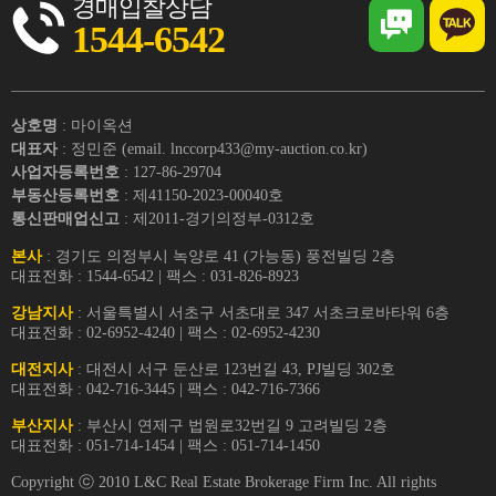
경매입찰상담
1544-6542
상호명
: 마이옥션
대표자
: 정민준 (email. lnccorp433@my-auction.co.kr)
사업자등록번호
: 127-86-29704
부동산등록번호
: 제41150-2023-00040호
통신판매업신고
: 제2011-경기의정부-0312호
본사
: 경기도 의정부시 녹양로 41 (가능동) 풍전빌딩 2층
대표전화 : 1544-6542 | 팩스 : 031-826-8923
강남지사
: 서울특별시 서초구 서초대로 347 서초크로바타워 6층
대표전화 : 02-6952-4240 | 팩스 : 02-6952-4230
대전지사
: 대전시 서구 둔산로 123번길 43, PJ빌딩 302호
대표전화 : 042-716-3445 | 팩스 : 042-716-7366
부산지사
: 부산시 연제구 법원로32번길 9 고려빌딩 2층
대표전화 : 051-714-1454 | 팩스 : 051-714-1450
Copyright ⓒ 2010 L&C Real Estate Brokerage Firm Inc. All rights